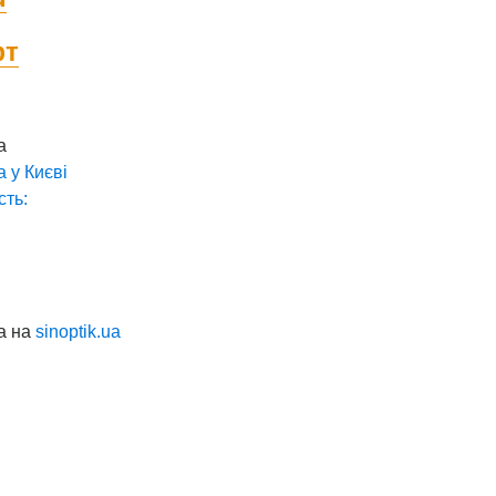
фт
а
а у
Києві
сть:
а на
sinoptik.ua