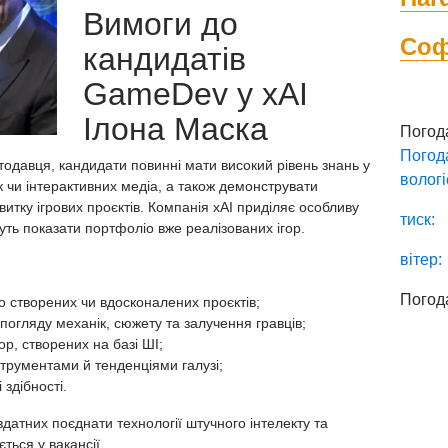
Вимоги до
Со
кандидатів
GameDev у xAI
Ілона Маска
Погод
Погод
одавця, кандидати повинні мати високий рівень знань у
вологі
к чи інтерактивних медіа, а також демонструвати
итку ігрових проєктів.
Компанія xAI
приділяє особливу
тиск:
уть показати портфоліо вже реалізованих ігор.
вітер:
Погод
о створених чи вдосконалених проєктів;
з погляду механік, сюжету та залучення гравців;
ор, створених на базі ШІ;
струментами й тенденціями галузі;
 здібності.
датних поєднати технології штучного інтелекту та
ться у вакансії.