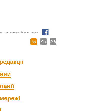
ите за нашими обновлениями в
Aa
Aa
Aa
редакції
ини
панії
мережі
d