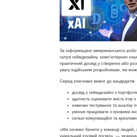
За інформацією американського робот
галузі геймдизайну, комп’ютерних нау
практичний досвід у створенні або розв
увагу індійським розробникам, які мож
Серед ключових вимог до кандидатів:
досвід у геймдизайні з портфолі
здатність оцінювати якість ігор 
навички тестування та аналізу іг
уміння працювати з ігровими ін
сильні комунікаційні та креативні
«Ми хочемо бачити у команді людей, з
унікальний ігровий досвід», — зазначає