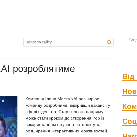
След
xAI розроблятиме
Від 
Нов
Компанія Ілона Маска
xAI розширює
Ком
команду розробників, відкривши вакансії у
сфері відеоігор. Старт нового напряму
може стати кроком до створення ігор із
Соц
використанням штучного інтелекту та
розширення інтерактивних можливостей.
Har