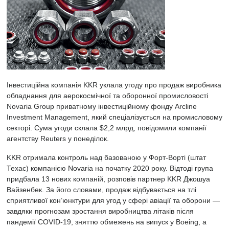
Інвестиційна компанія KKR уклала угоду про продаж виробника
обладнання для аерокосмічної та оборонної промисловості
Novaria Group приватному інвестиційному фонду Arcline
Investment Management, який спеціалізується на промисловому
секторі. Сума угоди склала $2,2 млрд, повідомили компанії
агентству Reuters у понеділок.
KKR отримала контроль над базованою у Форт-Ворті (штат
Техас) компанією Novaria на початку 2020 року. Відтоді група
придбала 13 нових компаній, розповів партнер KKR Джошуа
Вайзенбек. За його словами, продаж відбувається на тлі
сприятливої кон’юнктури для угод у сфері авіації та оборони —
завдяки прогнозам зростання виробництва літаків після
пандемії COVID-19, зняттю обмежень на випуск у Boeing, а