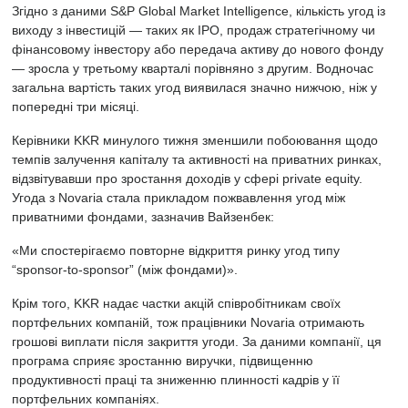
Згідно з даними S&P Global Market Intelligence, кількість угод із
виходу з інвестицій — таких як IPO, продаж стратегічному чи
фінансовому інвестору або передача активу до нового фонду
— зросла у третьому кварталі порівняно з другим. Водночас
загальна вартість таких угод виявилася значно нижчою, ніж у
попередні три місяці.
Керівники KKR минулого тижня зменшили побоювання щодо
темпів залучення капіталу та активності на приватних ринках,
відзвітувавши про зростання доходів у сфері private equity.
Угода з Novaria стала прикладом пожвавлення угод між
приватними фондами, зазначив Вайзенбек:
«Ми спостерігаємо повторне відкриття ринку угод типу
“sponsor-to-sponsor” (між фондами)».
Крім того, KKR надає частки акцій співробітникам своїх
портфельних компаній, тож працівники Novaria отримають
грошові виплати після закриття угоди. За даними компанії, ця
програма сприяє зростанню виручки, підвищенню
продуктивності праці та зниженню плинності кадрів у її
портфельних компаніях.