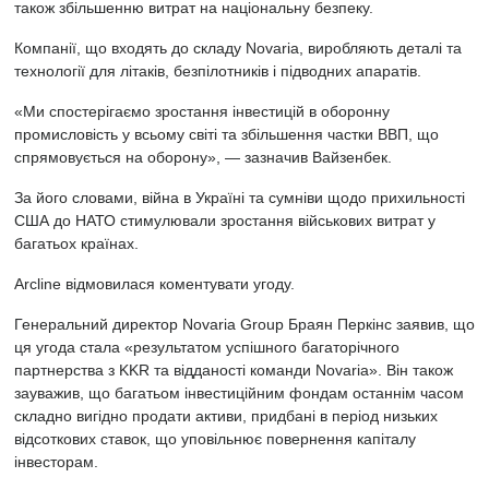
також збільшенню витрат на національну безпеку.
Компанії, що входять до складу Novaria, виробляють деталі та
технології для літаків, безпілотників і підводних апаратів.
«Ми спостерігаємо зростання інвестицій в оборонну
промисловість у всьому світі та збільшення частки ВВП, що
спрямовується на оборону», — зазначив Вайзенбек.
За його словами, війна в Україні та сумніви щодо прихильності
США до НАТО стимулювали зростання військових витрат у
багатьох країнах.
Arcline відмовилася коментувати угоду.
Генеральний директор Novaria Group Браян Перкінс заявив, що
ця угода стала «результатом успішного багаторічного
партнерства з KKR та відданості команди Novaria». Він також
зауважив, що багатьом інвестиційним фондам останнім часом
складно вигідно продати активи, придбані в період низьких
відсоткових ставок, що уповільнює повернення капіталу
інвесторам.