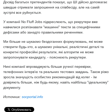
Досвід багатьох претендентів показує, що ШІ дійсно допомагає
швидше отримати запрошення на співбесіду, але на самій
зустрічі все руйнується.
У компанії No Fluff Jobs підкреслюють, що рекрутери вже
навчилися розпізнавати "машинні" тексти за специфічними
дефісами або занадто правильними реченнями.
Ми більше не шукаємо бездоганних формулювань, які може
створити будь-хто, а шукаємо унікальні, реалістичні деталі та
конкретні професійні результати, які алгоритм не може
запропонувати кандидату, - пояснюють рекрутери.
Нині компанії впроваджують більше ручної перевірки,
телефонних інтерв'ю та реальних тестових завдань. Також різко
зросла значущість особистих рекомендацій від колег - їм
довіряють більше, ніж будь-якому, навіть найбільш "ідеальному"
документу.
Источник:
socportal.info