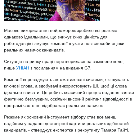
Масове використання нейромереж зробило всі резюме
однаково ідеальними, що знижує їхню цінність для
роботодавців і змушує компанії шукати нові способи оцінки
реальних навичок кандидатів.
Ситуація на ринку праці перетворилася на замкнене коло,
пише
УНІАН
з посиланням на видання G7.
Компанії впроваджують автоматизовані системи, які шукають
ключові слова, а здобувачі використовують ШІ, щоб ці слова
ідеально вписати. Це робить класичний процес подання заявки
фактично безглуздим, оскільки високий рейтинг відповідності в
програмі часто не відображає реальних навичок.
Резюме як основний інструмент відбору стає все менш
надійним у наданні достовірної картини реальних здібностей
кандидатів, - стверджує експертка з рекрутингу Тамара Тайті.