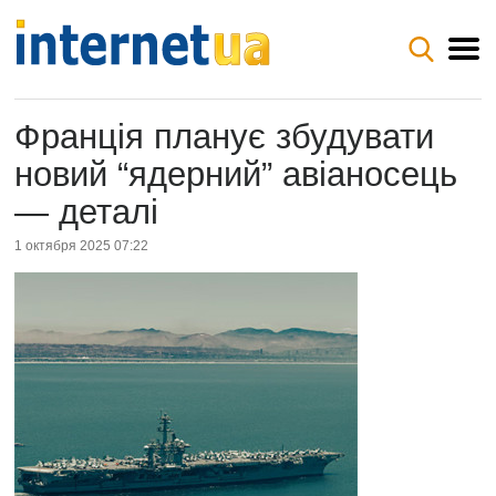
Франція планує збудувати
новий “ядерний” авіаносець
— деталі
1 октября 2025 07:22