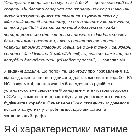
"Опанування ядерного двигуна від А до Я — це не масовий вид
спорту. Ми багато говорили про втрату ноу-хау в цивільній
ядерній енергетиці, але ми ніколи не втрачали нічого у
військовій ядерній енергетиці, чи то в чистому стримуванні,
чи то в рушійній. Але ми не повинні обманювати себе:
чотири реактори для чотирьох атомних підводних човнів з
балістичними ракетами, шість реакторів для шести
ударних атомних підводних човнів, це дуже точно. І дві ядерні
котельні для Північно-Західної Англії, це, власне, саме те, що
потрібно для підтримки цієї майстерності"
, — заявляв він.
У виданні додали, що попри те, що угоду про позбавлення від
відповідальності ще не підписано, деякі компоненти корабля PA
NG, зокрема ті, що пов'язані з його ядерною рушійною
установкою, вже замовлені Французьким агентством озброєнь
(DGA). Ці компоненти повинні бути доступні з самого початку
будівництва корабля. Однак через їхню складність їх довелося
негайно запустити у виробництво, щоб вкластися в
запланований графік.
Які характеристики матиме