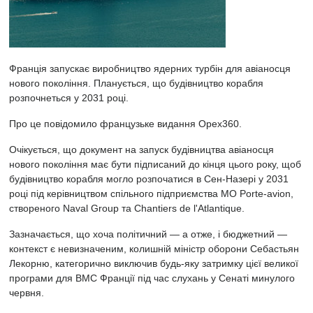
Франція запускає виробництво ядерних турбін для авіаносця
нового покоління. Планується, що будівництво корабля
розпочнеться у 2031 році.
Про це повідомило французьке видання Opex360.
Очікується, що документ на запуск будівництва авіаносця
нового покоління має бути підписаний до кінця цього року, щоб
будівництво корабля могло розпочатися в Сен-Назері у 2031
році під керівництвом спільного підприємства MO Porte-avion,
створеного Naval Group та Chantiers de l'Atlantique.
Зазначається, що хоча політичний — а отже, і бюджетний —
контекст є невизначеним, колишній міністр оборони Себастьян
Лекорню, категорично виключив будь-яку затримку цієї великої
програми для ВМС Франції під час слухань у Сенаті минулого
червня.