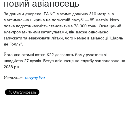
новий авіаносець
За даними джерела, PA NG матиме довжину 310 метрів, а
максимальна ширина на польотній палубі — 85 метрів. Його
повна водотоннажність становитиме 78 000 тонн. Оснащений
електромагнітними катапультами, він зможе одночасно
запускати та евакуювати літаки, чого немає в авіаносці "Шарль
де Голль".
Його два атомні котли K22 дозволять йому рухатися зі
швидкістю 27 вузлів. Вступ авіаносця на службу заплановано на
2038 рік.
Источник:
novyny.live