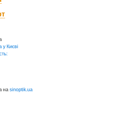
фт
а
а у
Києві
сть:
а на
sinoptik.ua