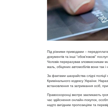
Під різними приводами – передоплата
документів та інші “обов’язкові” посл
Чоловік перерахував зловмисникам май
жаль, обіцяних автомобілів вони так і 
За фактами шахрайства слідчі поліції
Кримінального кодексу України. Нараз
встановлення та затримання осіб, при
Правоохоронці вкотре закликають гр
час здійснення онлайн-покупок, особл
надто вигідним пропозиціям та перев