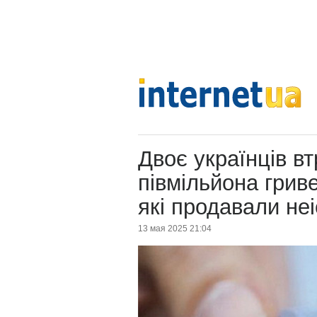
Двоє українців в
півмільйона грив
які продавали неі
13 мая 2025 21:04