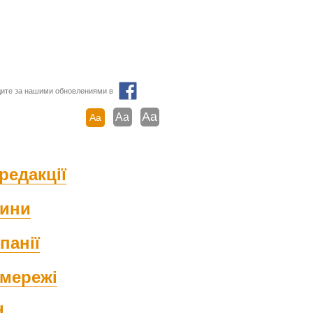
ите за нашими обновлениями в
Aa
Aa
Aa
редакції
ини
панії
мережі
d