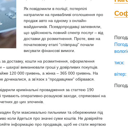
Як повідомили в поліції, потерпілі
Со
натрапили на привабливі оголошення про
продаж авто на одному з онлайн-
майданчиків. Псевдопродавці запевняли,
що здійснюють повний спектр послуг – від
Погод
доставки до розмитнення. Проте, вже на
Погод
початковому етапі “співпраці” почали
висувати фінансові вимоги.
вологі
 за доставку, кошти на розмитнення, оформлення
тиск:
уги – шахраї виманювали гроші у довірливих покупців.
же 120 000 гривень, а жінка – 365 000 гривень. На
вітер:
не дочекалися, а зв’язок з “продавцями” обірвався.
Погод
 відкрили кримінальні провадження за статтею 190
і тривають оперативно-розшукові заходи, спрямовані на
четних до цих злочинів.
омадян бути максимально пильними та обережними під
иво коли йдеться про значні суми коштів. Не довіряйте
іряйте інформацію про продавців, щоб не стати жертвою