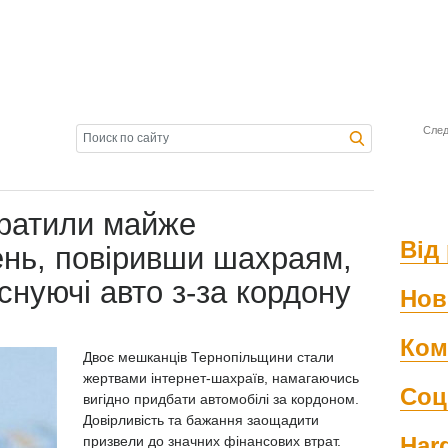
След
тратили майже
Від 
ень, повіривши шахраям,
снуючі авто з-за кордону
Нов
Ком
Двоє мешканців Тернопільщини стали
жертвами інтернет-шахраїв, намагаючись
Соц
вигідно придбати автомобілі за кордоном.
Довірливість та бажання заощадити
Har
призвели до значних фінансових втрат.