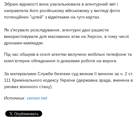
Зібрані відомості вона узагальнювала в агентурний звіт і
направляла його російському військовому у вигляді фото
потенційних "цілей" з відмітками на гугл-картах.
Як з’ясувало розслідування, агентурні дані рашисти
використовували
для масованих атак на Херсон, в тому числі
дронами-камікадзе.
Під час обшуків в оселі агентки вилучено мобільні телефони та
комп’ютерне обладнання із доказами роботи на ворога.
За матеріалами Служби безпеки суд визнав її винною за ч. 2 ст.
111 Кримінального кодексу України (державна зрада, вчинена в
умовах воєнного стану).
Источник:
censor.net