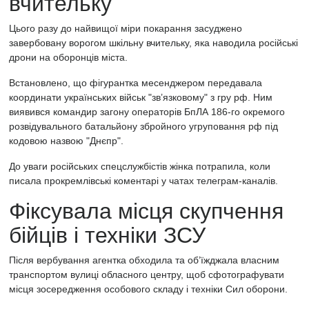
вчительку
Цього разу до найвищої міри покарання засуджено
завербовану ворогом шкільну вчительку, яка наводила російські
дрони на оборонців міста.
Встановлено, що фігурантка месенджером передавала
координати українських військ "зв’язковому" з гру рф. Ним
виявився командир загону операторів БпЛА 186-го окремого
розвідувального батальйону збройного угруповання рф під
кодовою назвою "Днєпр".
До уваги російських спецслужбістів жінка потрапила, коли
писала прокремлівські коментарі у чатах телеграм-каналів.
Фіксувала місця скупчення
бійців і техніки ЗСУ
Після вербування агентка обходила та об’їжджала власним
транспортом вулиці обласного центру, щоб сфотографувати
місця зосередження особового складу і техніки Сил оборони.