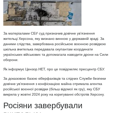
За матеріалами СБУ суд призначив довічне ув’язнення
жительці Херсона, яку визнано винною у державній зраді. За
даними слідства, завербована російською воєнною розвідкою
шкільна вчителька передавала окупантам координати
українських військових та допомагала наводити дрони на Сили
оборони.
Як інформує
Цензор.НЕТ, про це повідомляє пресцентр
СБУ.
За доказовою базою кіберфахівців та слідчих Служби безпеки
довічне ув’язнення з конфіскацією майна отримала агентка
російської воєнної розвідки (більш відомої як гру), яку СБУ
викрила у жовтні 2024 року на коригуванні обстрілів Херсону.
Росіяни завербували