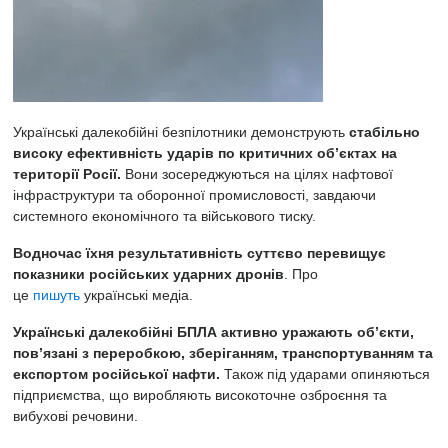
Українські далекобійні безпілотники
демонструють
стабільно
високу ефективність ударів по критичних об’єктах на
території Росії.
Вони зосереджуються на цілях нафтової
інфраструктури та оборонної промисловості, завдаючи
системного економічного та військового тиску.
Водночас їхня результативність суттєво перевищує
показники російських ударних дронів
. Про
це
пишуть
українські медіа.
Українські далекобійні БПЛА активно уражають об’єкти,
пов’язані з переробкою, зберіганням, транспортуванням та
експортом російської нафти.
Також під ударами опиняються
підприємства, що виробляють високоточне озброєння та
вибухові речовини.