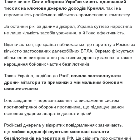
Таким чином
Сили оборони України чинять одночасний
тиск як на ключове джерело доходів Кремля
, так і на
спроможність російського військово-промислового комплексу.
За останній рік, за даними джерел, Україна суттєво наростила
не лише кількість засобів ураження, а й їхню ефективність.
Відзначається, що країна наближається до паритету з Росією за
кількістю застосованих далекобійних БПЛА. Окремо фіксується
збільшення використання реактивних дронів у залпах, а також
нарощення бойових частин безпілотників.
Також Україна, подібно до Росії,
почала застосовувати
дрони-імітатори та приманки з мінімальним бойовим
навантаженням.
Їхнє завдання – перевантаження та виснаження систем
протиповітряної оборони противника, що підвищує шанси
основних ударних апаратів досягати цілей.
Російські джерела у відкритих повідомленнях зазначають,
що
майже щодня фіксуються масовані нальоти
безпілотників на територію РФ.
Це свідчить про системний