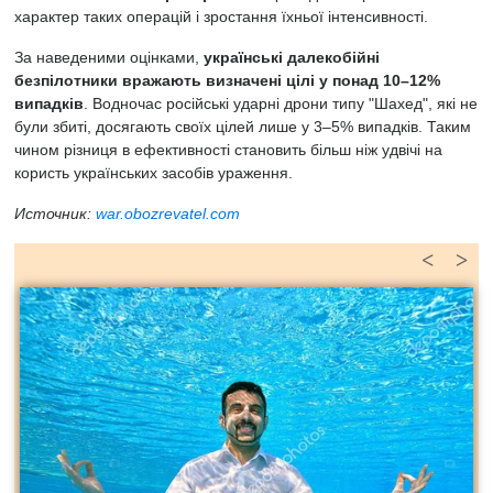
характер таких операцій і зростання їхньої інтенсивності.
За наведеними оцінками,
українські далекобійні
безпілотники вражають визначені цілі у понад 10–12%
випадків
. Водночас російські ударні дрони типу "Шахед", які не
були збиті, досягають своїх цілей лише у 3–5% випадків. Таким
чином різниця в ефективності становить більш ніж удвічі на
користь українських засобів ураження.
Источник:
war.obozrevatel.com
<
>