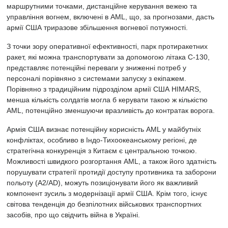
маршрутними точками, дистанційне керування вежею та
управління вогнем, включені в AML, що, за прогнозами, дасть
армії США триразове збільшення вогневої потужності.
З точки зору оперативної ефективності, парк протиракетних
ракет, які можна транспортувати за допомогою літака C-130,
представляє потенційні переваги у зниженні потреб у
персоналі порівняно з системами запуску з екіпажем.
Порівняно з традиційним підрозділом армії США HIMARS,
менша кількість солдатів могла б керувати такою ж кількістю
AML, потенційно зменшуючи вразливість до контратак ворога.
Армія США визнає потенційну корисність AML у майбутніх
конфліктах, особливо в Індо-Тихоокеанському регіоні, де
стратегічна конкуренція з Китаєм є центральною точкою.
Можливості швидкого розгортання AML, а також його здатність
порушувати стратегії протидії доступу противника та заборони
польоту (A2/AD), можуть позиціонувати його як важливий
компонент зусиль з модернізації армії США. Крім того, існує
світова тенденція до безпілотних військових транспортних
засобів, про що свідчить війна в Україні.