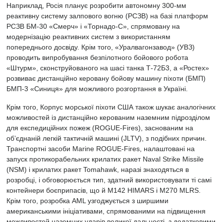
Наприклад, Росія планує розробити автономну 300-мм
реактивну систему залпового вогню (РСЗВ) на базі платформ
РСЗВ БМ-30 «Смерч» і «Торнадо-С», спрямовану на
модернізацію реактивних систем з використанням
попереднього досвіду. Крім того, «Уралвагонзавод» (УВЗ)
проводить випробування безпілотного бойового робота
«Штурм», сконструйованого на шасі танка Т-72Б3, а «Ростех»
розвиває дистанційно керовану бойову машину піхоти (БМП)
БМП-3 «Синиця» для можливого розгортання в Україні.
Крім того, Корпус морської піхоти США також шукає аналогічних
можливостей із дистанційно керованим наземним підрозділом
для експедиційних пожеж (ROGUE-Fires), заснованим на
об’єднаній легкій тактичній машині (JLTV), з подібних причин.
Транспортні засоби Marine ROGUE-Fires, налаштовані на
запуск протикорабельних крилатих ракет Naval Strike Missile
(NSM) і крилатих ракет Tomahawk, наразі знаходяться в
розробці, і обговорюється тип, здатний використовувати ті самі
контейнери боєприпасів, що й M142 HIMARS і M270 MLRS.
Крім того, розробка AML узгоджується з ширшими
американськими ініціативами, спрямованими на підвищення
можливостей наземних ударів великої дальності, з додатковими