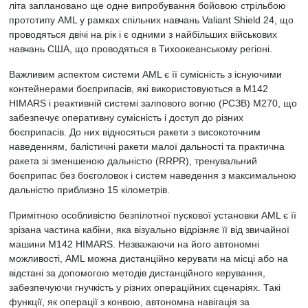
літа заплановано ще одне випробування бойовою стрільбою
прототипу AML у рамках спільних навчань Valiant Shield 24, що
проводяться двічі на рік і є одними з найбільших військових
навчань США, що проводяться в Тихоокеанському регіоні.
Важливим аспектом системи AML є її сумісність з існуючими
контейнерами боєприпасів, які використовуються в M142
HIMARS і реактивній системі залпового вогню (РСЗВ) M270, що
забезпечує оперативну сумісність і доступ до різних
боєприпасів. До них відносяться ракети з високоточним
наведенням, балістичні ракети малої дальності та практична
ракета зі зменшеною дальністю (RRPR), тренувальний
боєприпас без боєголовок і систем наведення з максимальною
дальністю приблизно 15 кілометрів.
Примітною особливістю безпілотної пускової установки AML є її
зрізана частина кабіни, яка візуально відрізняє її від звичайної
машини M142 HIMARS. Незважаючи на його автономні
можливості, AML можна дистанційно керувати на місці або на
відстані за допомогою методів дистанційного керування,
забезпечуючи гнучкість у різних операційних сценаріях. Такі
функції, як операції з конвою, автономна навігація за