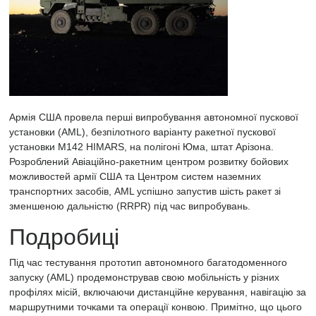
Армія США провела перші випробування автономної пускової
установки (AML), безпілотного варіанту ракетної пускової
установки M142 HIMARS, на полігоні Юма, штат Арізона.
Розроблений Авіаційно-ракетним центром розвитку бойових
можливостей армії США та Центром систем наземних
транспортних засобів, AML успішно запустив шість ракет зі
зменшеною дальністю (RRPR) під час випробувань.
Подробиці
Під час тестування прототип автономного багатодоменного
запуску (AML) продемонстрував свою мобільність у різних
профілях місій, включаючи дистанційне керування, навігацію за
маршрутними точками та операції конвою. Примітно, що цього