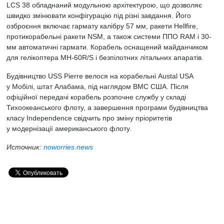
LCS 38 обладнаний модульною архітектурою, що дозволяє
швидко змінювати конфігурацію під різні завдання. Його
озброєння включає гармату калібру 57 мм, ракети Hellfire,
протикорабельні ракети NSM, а також системи ППО RAM і 30-
мм автоматичні гармати. Корабель оснащений майданчиком
для гелікоптера MH-60R/S і безпілотних літальних апаратів.
Будівництво USS Pierre велося на корабельні Austal USA
у Мобілі, штат Алабама, під наглядом ВМС США. Після
офіційної передачі корабель розпочне службу у складі
Тихоокеанського флоту, а завершення програми будівництва
класу Independence свідчить про зміну пріоритетів
у модернізації американського флоту.
Источник:
noworries.news