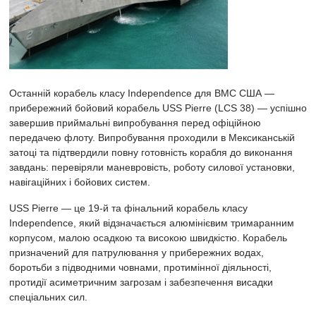
Останній корабель класу Independence для ВМС США —
прибережний бойовий корабель USS Pierre (LCS 38) — успішно
завершив приймальні випробування перед офіційною
передачею флоту. Випробування проходили в Мексиканській
затоці та підтвердили повну готовність корабля до виконання
завдань: перевіряли маневровість, роботу силової установки,
навігаційних і бойових систем.
USS Pierre — це 19-й та фінальний корабель класу
Independence, який відзначається алюмінієвим тримаранним
корпусом, малою осадкою та високою швидкістю. Корабель
призначений для патрулювання у прибережних водах,
боротьби з підводними човнами, протимінної діяльності,
протидії асиметричним загрозам і забезпечення висадки
спеціальних сил.