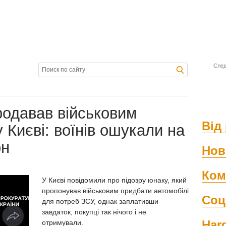
След
родавав військовим
Від 
у Києві: воїнів ошукали на
рн
Нов
Ком
У Києві повідомили про підозру юнаку, який
пропонував військовим придбати автомобілі
Соц
для потреб ЗСУ, однак заплативши
завдаток, покупці так нічого і не
Har
отримували.