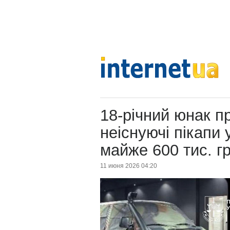
18-річний юнак п
неіснуючі пікапи 
майже 600 тис. г
11 июня 2026 04:20