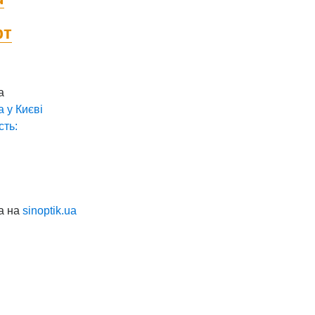
фт
а
а у
Києві
сть:
а на
sinoptik.ua