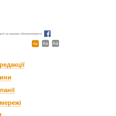
ите за нашими обновлениями в
Aa
Aa
Aa
редакції
ини
панії
мережі
d