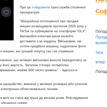
Про це
повідомила
пресслужба столичної
Со
прокуратури.
"Шахрайські оголошення про продаж
машин розміщували протягом 2025 року у
TikTok та публікували на платформі "OLX".
Погод
Автомобілі клієнтам мали начебто
Погод
доставити з-за кордону. Військовим, які
вологі
хотіли придбати машину, надсилали фото
ні машин, ані грошей покупці так і не отримали.
тиск:
новлено, що четверо військових внесли передоплату за
вітер:
у його вартість. Загалом п’ятеро потерпілих
зрюваним, майже 600 тисяч гривень", - йдеться в
Погод
 як шахрайство, вчинене у великих розмірах або шляхом
 електронно-обчислювальної техніки.
 волі на строк від трьох до восьми років. Розслідування
 злочинної схеми.