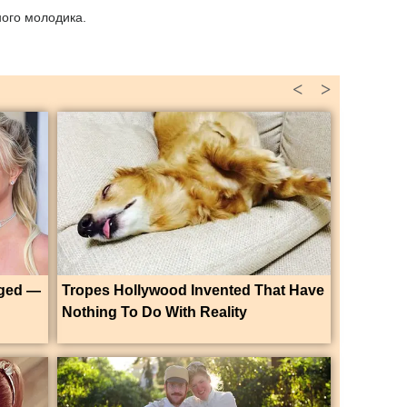
чного молодика.
<
>
nged —
Tropes Hollywood Invented That Have
Nothing To Do With Reality