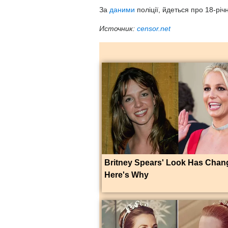
За
даними
поліції, йдеться про 18-рі
Источник:
censor.net
Britney Spears' Look Has Cha
Here's Why