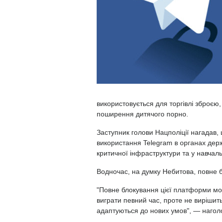
використовується для торгівлі зброєю
поширення дитячого порно.
Заступник голови Нацполіції нагадав
використання Telegram в органах держ
критичної інфраструктури та у навчал
Водночас, на думку Небитова, повне
"Повне блокування цієї платформи м
виграти певний час, проте не виріши
адаптуються до нових умов", — наголо