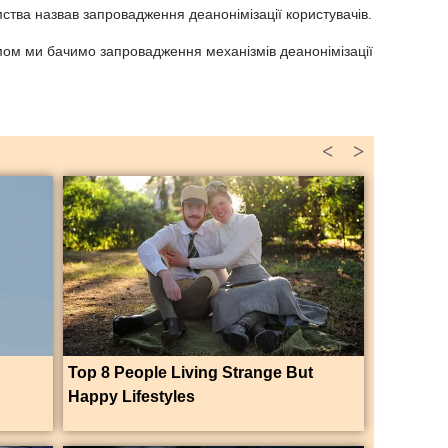
мства назвав запровадження деанонімізації користувачів.
ом ми бачимо запровадження механізмів деанонімізації
<
>
Top 8 People Living Strange But
Happy Lifestyles