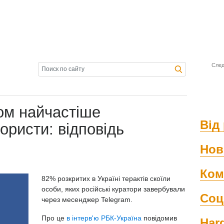
След
м найчастіше
Від 
ористи: відповідь
Нов
Ком
82% розкритих в Україні терактів скоїли
особи, яких російські куратори завербували
Соц
через месенджер Telegram.
Про це
в інтерв'ю РБК-Україна
повідомив
Har