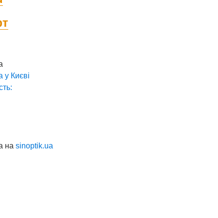
фт
а
а у
Києві
сть:
а на
sinoptik.ua