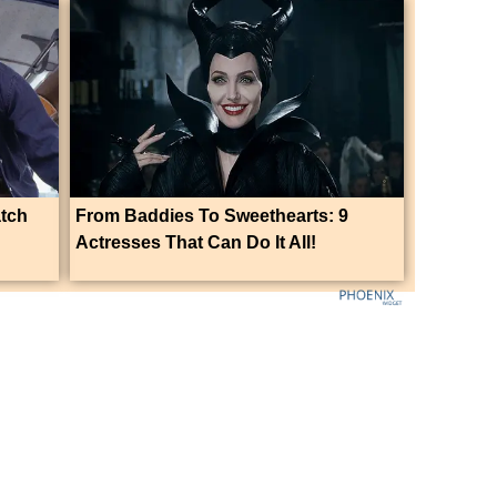
atch
From Baddies To Sweethearts: 9
Actresses That Can Do It All!