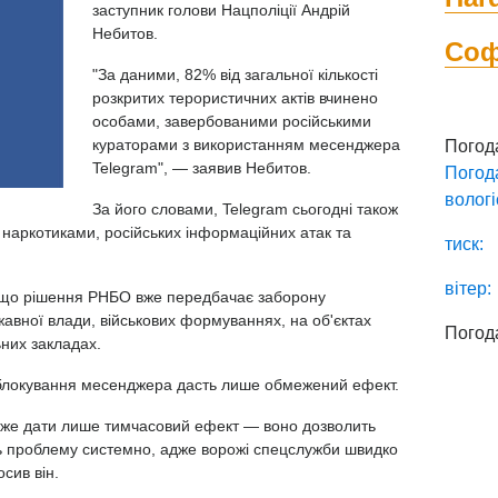
заступник голови Нацполіції Андрій
Небитов.
Со
"За даними, 82% від загальної кількості
розкритих терористичних актів вчинено
особами, завербованими російськими
кураторами з використанням месенджера
Погод
Telegram", — заявив Небитов.
Погод
вологі
За його словами, Telegram сьогодні також
, наркотиками, російських інформаційних атак та
тиск:
вітер:
, що рішення РНБО вже передбачає заборону
авної влади, військових формуваннях, на об'єктах
Погод
ьних закладах.
 блокування месенджера дасть лише обмежений ефект.
оже дати лише тимчасовий ефект — воно дозволить
ть проблему системно, адже ворожі спецслужби швидко
сив він.