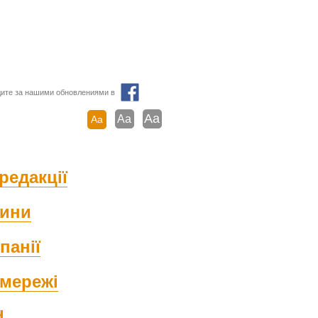
ите за нашими обновлениями в
Aa
Aa
Aa
редакції
ини
панії
мережі
d