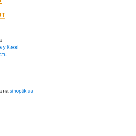
фт
а
а у
Києві
сть:
а на
sinoptik.ua