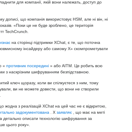
ладнити для компанії, якій вони належать, доступ до
му дописі, що компанія використовує HSM, але ні він, ні
казів. «Поки це не буде зроблено, це територія
етт TechCrunch.
изнає
на сторінці підтримки XChat, є те, що поточна
зловмисному інсайдеру або самому X» скомпрометувати
ю «
противник посередині
» або AITM. Це робить всю
ми з наскрізним шифруванням безпідставною.
итий ключ щоразу, коли ви спілкуєтеся з ним, тому
ували, ви не можете довести, що вони не створили
.
 жодна з реалізацій XChat на цей час не є відкритою,
детально задокументована
. X
заявляє
, що має на меті
та детально описати технологію шифрування за
ше цього року».