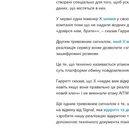
створені спеціально для того, щоб уск
даних, що містяться в них.
У червні один інженер X
заявив
у своє
компанія поки що не надали жодних до
«довірся нам, брате»», – сказав Гарр
Другим тривожним сигналом,
який X в
реалізація сервісу може дозволити «
зашифровані розмови.
Це те, що технічно називається атако
суть платформи обміну повідомлення
Гарретт сказав, що X «надає вам відкр
навіть якщо вони правильно це реаліз
новий ключ» і не виконали атаку AITM
Ще одним тривожним сигналом є те, що
на відміну від Signal, яка
відкрито та 
«зробити нашу реалізацію відкритою 
допомогою технічного документа пізні