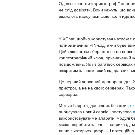
Однак експерти з криптографії попер
не слід довіряти. Вони кажуть, що вон
вважають найсучаснішою, коли йдетьс
У XChat, щойно користувач натискає 
чотиризначний PIN-код, який буде ви
Цей ключ потім зберігається на сервер
криптографічний ключ, призначений к
повідомлень. Як і в багатьох сервіса
відкритим ключем, який відправник в
Це перший червоний прапорець для XCh
пристрої, а не на своїх серверах. Тако
серверах.
Метью Гарретт, дослідник безпеки
, я
анонсувала новий сервіс і поступово
використовуватиме апаратні модулі бе
може підробити ключі — наприклад, м
лише з чотирьох цифр — і потенційн