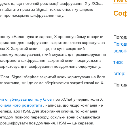
еджають, що поточній реалізації шифрування X у XChat
а набагато гірша за Signal, технологію, яку широко
Со
я про наскрізне шифрування чату.
кнопку «Налаштувати зараз», X пропонує йому створити
Погод
користано для шифрування закритого ключа користувача.
Погод
ах X. Закритий ключ — це, по суті, секретний
вологі
ожному користувачеві, який служить для розшифрування
х наскрізного шифрування, закритий ключ поєднується з
тиск:
икористовує для шифрування повідомлень одержувачу.
вітер:
at. Signal зберігає закритий ключ користувача на його
ж важливо, як і де саме зберігаються закриті ключі на X-
Погод
кий опублікував допис у блозі
про XChat у червні, коли X
почала його розгортати
, написав, що якщо компанія не
зпеки, або HSM, для зберігання ключів, то компанія
етодом повного перебору, оскільки вони складаються
о розшифрувати повідомлення. HSM — це сервери,