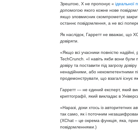
Зрештою, X не пропонує «
ідеальної 
допомогою якого кожне нове повідом
якщо зловмисник скомпрометує закри
останнє повідомлення, а не всі попер
Як наслідок, Гарретт не вважає, що XC
довіряти.
«Якщо всі учасники повністю надійні, р
TechCrunch. «І навіть якби вони були 
довіру та поставити під загрозу дові
ненадійними, або некомпетентними п
продемонструвати, що взагалі існує я
Гарретт — не єдиний експерт, який ви
криптографії, який викладає в Універс
«Наразі, доки хтось із авторитетних а
так само, як і поточним незашифрова
(XChat – це окрема функція, яка, при
повідомленнями.)