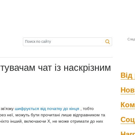
След
тувачам чат із наскрізним
Від 
Нов
Ком
зв'язку
шифрується від початку до кінця
, тобто
ез неї, можуть бути прочитані лише відправником та
Соц
ніхто інший, включаючи X, не може отримати до них
Har