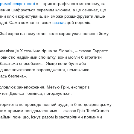
прямої секретності
» – криптографічного механізму, за
лення шифрується окремим ключем, а це означає, що
тий ключ користувача, він зможе розшифрувати лише
едні. Сама компанія також
визнає
цей недолік.
hat зараз на тому етапі, коли користувачі повинні йому
еалізація X технічно гірша за Signal», – сказав Гарретт
повністю надійними спочатку, вони могли б втратити
ру багатьма способами… Якщо вони були або
ід час початкового впровадження, неможливо
кась безпека».
словлює занепокоєння. Метью Грін, експерт з
итеті Джонса Гопкінса, погоджується.
вторитетів не проведе повний аудит, я б не довіряв цьому
ним прямим повідомленням», – сказав Грін TechCrunch.
наймні поки що, існує разом із застарілими прямими