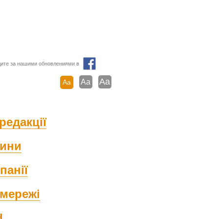
ите за нашими обновлениями в
Aa
Aa
Aa
редакції
ини
панії
мережі
d