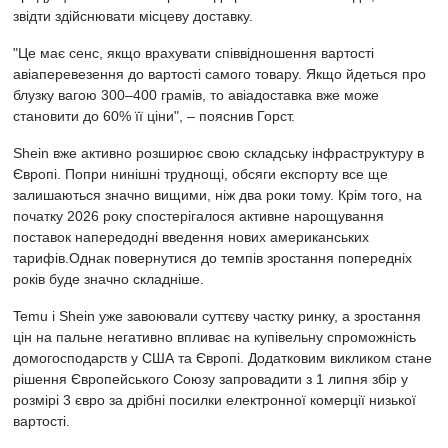
звідти здійснювати місцеву доставку.
"Це має сенс, якщо врахувати співвідношення вартості
авіаперевезення до вартості самого товару. Якщо йдеться про
блузку вагою 300–400 грамів, то авіадоставка вже може
становити до 60% її ціни", – пояснив Горст.
Shein вже активно розширює свою складську інфраструктуру в
Європі. Попри нинішні труднощі, обсяги експорту все ще
залишаються значно вищими, ніж два роки тому. Крім того, на
початку 2026 року спостерігалося активне нарощування
поставок напередодні введення нових американських
тарифів.Однак повернутися до темпів зростання попередніх
років буде значно складніше.
Temu і Shein уже завоювали суттєву частку ринку, а зростання
цін на пальне негативно впливає на купівельну спроможність
домогосподарств у США та Європі. Додатковим викликом стане
рішення Європейського Союзу запровадити з 1 липня збір у
розмірі 3 євро за дрібні посилки електронної комерції низької
вартості.