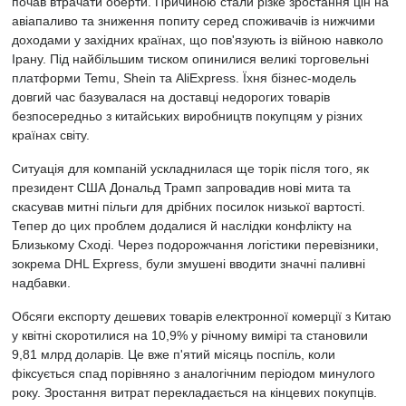
почав втрачати оберти. Причиною стали різке зростання цін на
авіапаливо та зниження попиту серед споживачів із нижчими
доходами у західних країнах, що пов'язують із війною навколо
Ірану. Під найбільшим тиском опинилися великі торговельні
платформи Temu, Shein та AliExpress. Їхня бізнес-модель
довгий час базувалася на доставці недорогих товарів
безпосередньо з китайських виробництв покупцям у різних
країнах світу.
Ситуація для компаній ускладнилася ще торік після того, як
президент США Дональд Трамп запровадив нові мита та
скасував митні пільги для дрібних посилок низької вартості.
Тепер до цих проблем додалися й наслідки конфлікту на
Близькому Сході. Через подорожчання логістики перевізники,
зокрема DHL Express, були змушені вводити значні паливні
надбавки.
Обсяги експорту дешевих товарів електронної комерції з Китаю
у квітні скоротилися на 10,9% у річному вимірі та становили
9,81 млрд доларів. Це вже п'ятий місяць поспіль, коли
фіксується спад порівняно з аналогічним періодом минулого
року. Зростання витрат перекладається на кінцевих покупців.