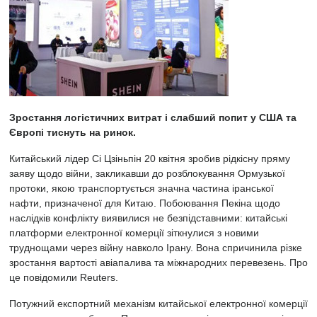
Зростання логістичних витрат і слабший попит у США та
Європі тиснуть на ринок.
Китайський лідер Сі Цзіньпін 20 квітня зробив рідкісну пряму
заяву щодо війни, закликавши до розблокування Ормузької
протоки, якою транспортується значна частина іранської
нафти, призначеної для Китаю. Побоювання Пекіна щодо
наслідків конфлікту виявилися не безпідставними: китайські
платформи електронної комерції зіткнулися з новими
труднощами через війну навколо Ірану. Вона спричинила різке
зростання вартості авіапалива та міжнародних перевезень. Про
це повідомили Reuters.
Потужний експортний механізм китайської електронної комерції