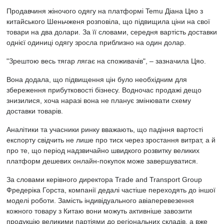
Продавчиня жіночого одягу на платформі Temu Діана Цяо з
китайського Шеньчженя розповіла, що підвищила ціни на свої
товари на два долари. За її словами, середня вартість доставки
однієї одиниці одягу зросла приблизно на один долар.
"Зрештою весь тягар лягає на споживачів", – зазначила Цяо.
Вона додала, що підвищення цін було необхідним для
збереження прибутковості бізнесу. Водночас продажі дещо
знизилися, хоча наразі вона не планує змінювати схему
доставки товарів.
Аналітики та учасники ринку вважають, що падіння вартості
експорту свідчить не лише про тиск через зростання витрат, а й
про те, що період надзвичайно швидкого розвитку великих
платформ дешевих онлайн-покупок може завершуватися.
За словами керівного директора Trade and Transport Group
Фредеріка Горста, компанії дедалі частіше переходять до іншої
моделі роботи. Замість індивідуального авіаперевезення
кожного товару з Китаю вони можуть активніше завозити
продукцію великими партіями до регіональних складів, а вже