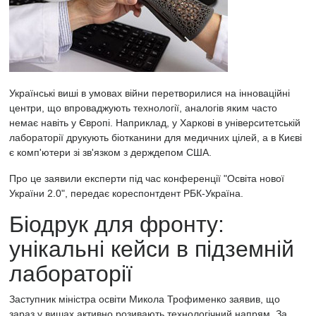
Українські виші в умовах війни перетворилися на інноваційні
центри, що впроваджують технології, аналогів яким часто
немає навіть у Європі. Наприклад, у Харкові в університетській
лабораторії друкують біотканини для медичних цілей, а в Києві
є комп'ютери зі зв'язком з держдепом США.
Про це заявили експерти під час конференції "Освіта нової
України 2.0", передає кореспонтдент
РБК-Україна.
Біодрук для фронту:
унікальні кейси в підземній
лабораторії
Заступник міністра освіти Микола Трофименко заявив, що
зараз у вишах активно розивають технологічний напрям. За