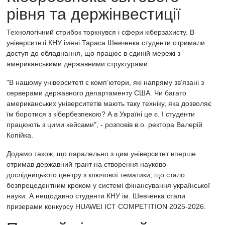
рівня та держінвестиції
Технологічний стрибок торкнувся і сфери кіберзахисту. В
університеті КНУ імені Тараса Шевченка студенти отримали
доступ до обладнання, що працює в єдиній мережі з
американськими державними структурами.
"В нашому університеті є комп’ютери, які напряму зв’язані з
серверами державного департаменту США. Чи багато
американських університетів мають таку техніку, яка дозволяє
їм боротися з кібербезпекою? А в Україні це є. І студенти
працюють з цими кейсами", - розповів в.о. ректора Валерій
Копійка.
Додамо також, що паралельно з цим університет вперше
отримав державний грант на створення науково-
дослідницького центру з ключової тематики, що стало
безпрецедентним кроком у системі фінансування української
науки. А нещодавно студенти КНУ ім. Шевченка стали
призерами конкурсу HUAWEI ICT COMPETITION 2025-2026.