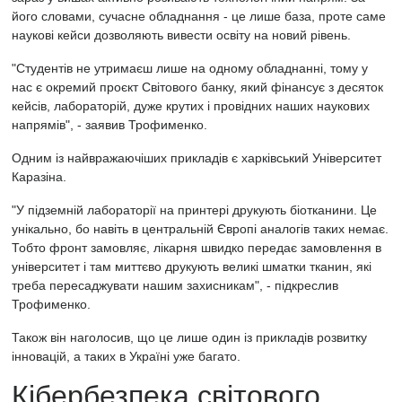
його словами, сучасне обладнання - це лише база, проте саме
наукові кейси дозволяють вивести освіту на новий рівень.
"Студентів не утримаєш лише на одному обладнанні, тому у
нас є окремий проєкт Світового банку, який фінансує з десяток
кейсів, лабораторій, дуже крутих і провідних наших наукових
напрямів", - заявив Трофименко.
Одним із найвражаючіших прикладів є харківський Університет
Каразіна.
"У підземній лабораторії на принтері друкують біотканини. Це
унікально, бо навіть в центральній Європі аналогів таких немає.
Тобто фронт замовляє, лікарня швидко передає замовлення в
університет і там миттєво друкують великі шматки тканин, які
треба пересаджувати нашим захисникам", - підкреслив
Трофименко.
Також він наголосив, що це лише один із прикладів розвитку
інновацій, а таких в Україні уже багато.
Кібербезпека світового