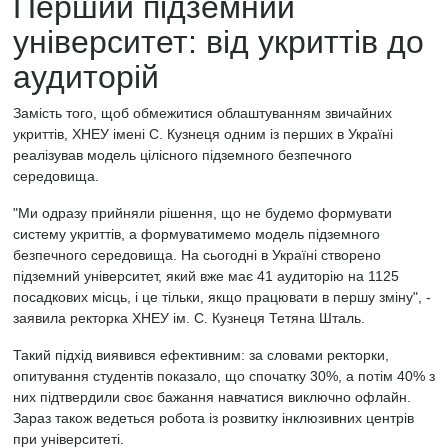
Перший підземний
університет: від укриттів до
аудиторій
Замість того, щоб обмежитися облаштуванням звичайних
укриттів, ХНЕУ імені С. Кузнеця одним із перших в Україні
реалізував модель цілісного підземного безпечного
середовища.
"Ми одразу прийняли рішення, що не будемо формувати
систему укриттів, а формуватимемо модель підземного
безпечного середовища. На сьогодні в Україні створено
підземний університет, який вже має 41 аудиторію на 1125
посадкових місць, і це тільки, якщо працювати в першу зміну", -
заявила ректорка ХНЕУ ім. С. Кузнеця Тетяна Шталь.
Такий підхід виявився ефективним: за словами ректорки,
опитування студентів показало, що спочатку 30%, а потім 40% з
них підтвердили своє бажання навчатися виключно офлайн.
Зараз також ведеться робота із розвитку інклюзивних центрів
при університеті.