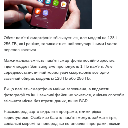
Обсяг пам'яті смартфонів збільшується, але моделі на 128 і
256 ГБ, як і раніше, залишаються найпопулярнішими і часто
переповнюються.
Максимальна ємність пам'яті смартфонів постійно зростає,
і
деякі моделі Samsung
вже пропонують 1 ТБ пам'яті. Але
середньостатистичний користувач смартфонів все одно
зазвичай обирає модель із 128 ГБ або 256 ГБ.
Якщо пам'ять смартфона майже заповнена, а видаляти
фотографії та інші важливі файли не хочеться, є кілька способів
звільнити місце без втрати даних,
пише
BGR.
Насамперед варто видалити програми, якими рідко
користуєтеся. Особливо багато пам’яті можуть займати ігри,
соціальні мережі та попередньо встановлені програми, якими