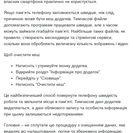
власник смартфона практично не користується.
Якщо пам’ять телефону заповнюється швидше, ніж слід,
причиною може бути кеш додатків. Тимчасові файли
допомагають програмам працювати швидше, але з часом
можуть займати гігабайти пам’яті. Найбільше таких файлів, як
правило, створюють месенджери та стрімінгові сервіси,
оскільки вони обробляють величезну кількість зображень і відео.
Щоб очистити кеш:
Натисніть і утримуйте іконку додатка.
Відкрийте розділ "Інформація про додаток".
Перейдіть у "Сховище".
Натисніть "Очистити кеш".
Це найбезпечніший спосіб повернути телефону швидкість
роботи та звільнити місце в пам'яті. Тимчасові дані додатків
видаляються, а дані облікового запису та особиста інформація
при цьому залишаються недоторканими.
Головне – не сплутати цю процедуру з очищенням даних, яке
видаляє всі налаштування, логіни та збережену інформацію,