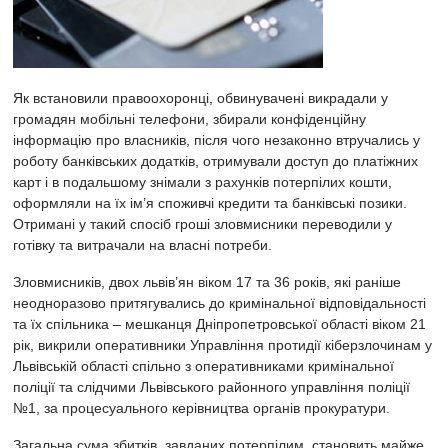
Як встановили правоохоронці, обвинувачені викрадали у
громадян мобільні телефони, збирали конфіденційну
інформацію про власників, після чого незаконно втручались у
роботу банківських додатків, отримували доступ до платіжних
карт і в подальшому знімали з рахунків потерпілих кошти,
оформляли на їх ім’я споживчі кредити та банківські позики.
Отримані у такий спосіб гроші зловмисники переводили у
готівку та витрачали на власні потреби.
Зловмисників, двох львів’ян віком 17 та 36 років, які раніше
неодноразово притягувались до кримінальної відповідальності
та їх спільника – мешканця Дніпропетровської області віком 21
рік, викрили оперативники Управління протидії кіберзлочинам у
Львівській області спільно з оперативниками кримінальної
поліції та слідчими Львівського районного управління поліції
№1, за процесуального керівництва органів прокуратури.
Загальна сума збитків, завданих потерпілим, становить майже