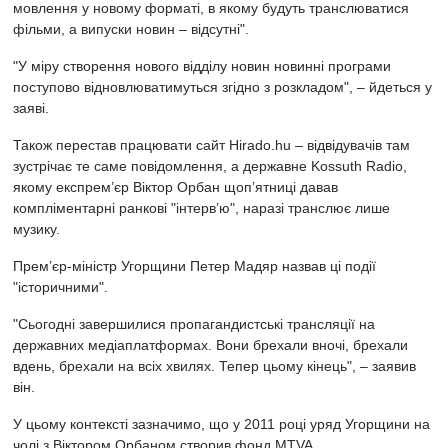
мовлення у новому форматі, в якому будуть транслюватися
фільми, а випуски новин – відсутні".
"У міру створення нового відділу новин новинні програми
поступово відновлюватимуться згідно з розкладом", – йдеться у
заяві.
Також перестав працювати сайт Hirado.hu – відвідувачів там
зустрічає те саме повідомлення, а державне Kossuth Radio,
якому експрем’єр Віктор Орбан щоп’ятниці давав
компліментарні ранкові "інтерв’ю", наразі транслює лише
музику.
Прем’єр-міністр Угорщини Петер Мадяр назвав ці події
"історичними".
"Сьогодні завершилися пропагандистські трансляції на
державних медіаплатформах. Вони брехали вночі, брехали
вдень, брехали на всіх хвилях. Тепер цьому кінець", – заявив
він.
У цьому контексті зазначимо, що у 2011 році уряд Угорщини на
чолі з Віктором Орбаном створив фонд MTVA