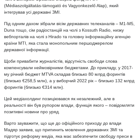
(Médiaszolgáltatás-támogató és Vagyonkezelő Alap), який
інтегрував усі державні ЗМІ.
Під одним дахом зібрали вісім державних телеканалів – M1-M5,
Duna тощо, сім радіостанцій на чолі з Kossuth Radio, низку
вебпорталів на чолі з Hirado та головну інформаційну агенцію
країни MTI, яка стала монопольним першоджерелом
державної інформації.
Щоби привабити журналістів, відсутність свободи слова
компенсували неймовірними бюджетами. До прикладу, у 2017-
му річний бюджет MTVA складав близько 80 млрд форинтів
(близько €258,5 млн), а у виборчий 2022 рік – близько 132 млрд
форинтів (близько €314 млн).
Цей медіахолдинг позиціювався як незалежний, але в
реальності він був рупором влади, функція якого – повідомляти
позитивні новини про уряд.
Варто зауважити, що ще до офіційного приходу до влади
Мадяр заявив, що припинить мовлення державних ЗМІ та
підготує реформу медіа, яка має забезпечити свободу преси в