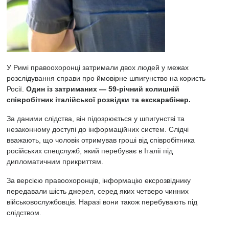
У Римі правоохоронці затримали двох людей у межах
розслідування справи про ймовірне шпигунство на користь
Росії.
Один із затриманих — 59-річний колишній
співробітник італійської розвідки та екскарабінер.
За даними слідства, він підозрюється у шпигунстві та
незаконному доступі до інформаційних систем. Слідчі
вважають, що чоловік отримував гроші від співробітника
російських спецслужб, який перебуває в Італії під
дипломатичним прикриттям.
За версією правоохоронців, інформацію ексрозвіднику
передавали шість джерел, серед яких четверо чинних
військовослужбовців. Наразі вони також перебувають під
слідством.