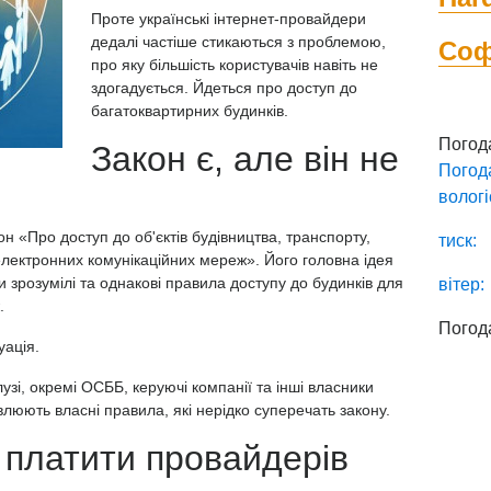
Проте українські інтернет-провайдери
дедалі частіше стикаються з проблемою,
Со
про яку більшість користувачів навіть не
здогадується. Йдеться про доступ до
багатоквартирних будинків.
Погод
Закон є, але він не
Погод
вологі
он «Про доступ до об'єктів будівництва, транспорту,
тиск:
електронних комунікаційних мереж». Його головна ідея
 зрозумілі та однакові правила доступу до будинків для
вітер:
.
Погод
уація.
зі, окремі ОСББ, керуючі компанії та інші власники
люють власні правила, які нерідко суперечать закону.
платити провайдерів