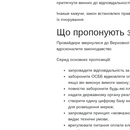
притягнути винних до відповідальнос
Інакше кажучи, закон встановлює прав
їх ігнорування.
Що пропонують 
Провайдери звернулися до Верховної
вдосконалити законодавство.
Серед основних пропозицій:
запровадити відповідальність з
заборонити ОСББ відмовляти опе
якщо він виконує вимоги закону;
повністю заборонити будь-які пл
надати державному органу реа
створити єдину цифрову базу ін
для розміщення мереж;
запровадити принцип «мовчазної
видає технічні умови;
врегулювати питання оплати ел