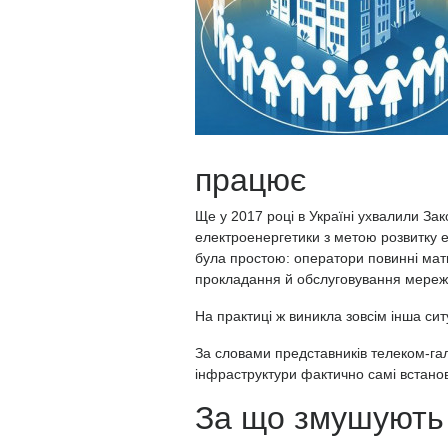
працює
Ще у 2017 році в Україні ухвалили Зак
електроенергетики з метою розвитку 
була простою: оператори повинні мати
прокладання й обслуговування мереж
На практиці ж виникла зовсім інша сит
За словами представників телеком-галу
інфраструктури фактично самі встанов
За що змушують 