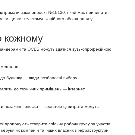
 підтримати законопроєкт №15130, який має припинити
 розміщення телекомунікаційного обладнання у
о кожному
овайдерами та ОСББ можуть здатися вузькопрофесійною
і мешканці.
 до будинку — люди позбавлені вибору.
рапити до технічних приміщень — інтернет
и незаконні внески — зрештою ці витрати можуть
зі пропонують створити спільну робочу групу за участю
 керуючих компаній та інших власників інфраструктури.