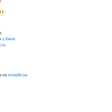
фт
а
а у
Києві
сть:
а на
sinoptik.ua