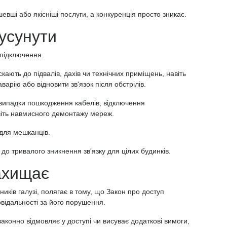
вші або якісніші послуги, а конкуренція просто зникає.
 усунути
підключення.
кають до підвалів, дахів чи технічних приміщень, навіть
варію або відновити зв'язок після обстрілів.
випадки пошкодження кабелів, відключення
іть навмисного демонтажу мереж.
 для мешканців.
и до тривалого зникнення зв'язку для цілих будинків.
ахищає
иків галузі, полягає в тому, що Закон про доступ
овідальності за його порушення.
конно відмовляє у доступі чи висуває додаткові вимоги,