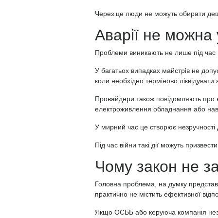
Через це люди не можуть обирати деше
Аварії не можна
Проблеми виникають не лише під час 
У багатьох випадках майстрів не допус
коли необхідно терміново ліквідувати а
Провайдери також повідомляють про 
електроживлення обладнання або нав
У мирний час це створює незручності
Під час війни такі дії можуть призвест
Чому закон не з
Головна проблема, на думку представн
практично не містить ефективної відп
Якщо ОСББ або керуюча компанія неза