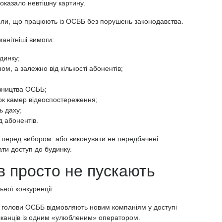
казало невтішну картину.
или, що працюють із ОСББ без порушень законодавства.
анітніші вимоги:
динку;
ом, а залежно від кількості абонентів;
івництва ОСББ;
ок камер відеоспостереження;
ь даху;
д абонентів.
ь перед вибором: або виконувати не передбачені
ати доступ до будинку.
в просто не пускають
ної конкуренції.
 голови ОСББ відмовляють новим компаніям у доступі
канців із одним «улюбленим» оператором.