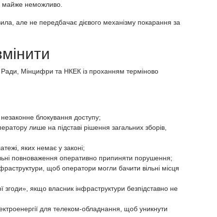
ті майже неможливо.
ила, але не передбачає дієвого механізму покарання за
змінити
 Ради, Мінцифри та НКЕК із проханням терміново
а незаконне блокування доступу;
ратору лише на підставі рішення загальних зборів,
атежі, яких немає у законі;
льні повноваження оперативно припиняти порушення;
фраструктури, щоб оператори могли бачити вільні місця
 згоди», якщо власник інфраструктури безпідставно не
ектроенергії для телеком-обладнання, щоб уникнути