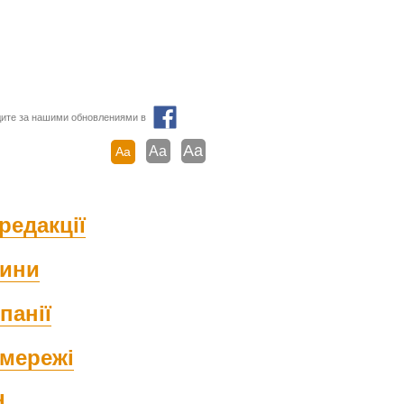
ите за нашими обновлениями в
Aa
Aa
Aa
редакції
ини
панії
мережі
d