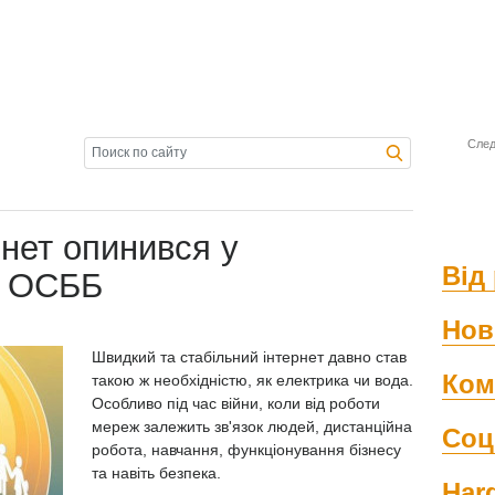
След
рнет опинився у
Від 
в ОСББ
Нов
Швидкий та стабільний інтернет давно став
Ком
такою ж необхідністю, як електрика чи вода.
Особливо під час війни, коли від роботи
мереж залежить зв'язок людей, дистанційна
Соц
робота, навчання, функціонування бізнесу
та навіть безпека.
Har