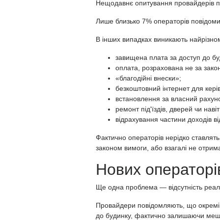
Нещодавнє опитування провайдерів по
Лише близько 7% операторів повідом
В інших випадках виникають найрізном
завищена плата за доступ до бу
оплата, розрахована не за закон
«благодійні внески»;
безкоштовний інтернет для кер
встановлення за власний рахун
ремонт під'їздів, дверей чи навіт
відрахування частини доходів ві
Фактично операторів нерідко ставлят
законом вимоги, або взагалі не отрим
Нових операторі
Ще одна проблема — відсутність реаль
Провайдери повідомляють, що окремі
до будинку, фактично залишаючи меш