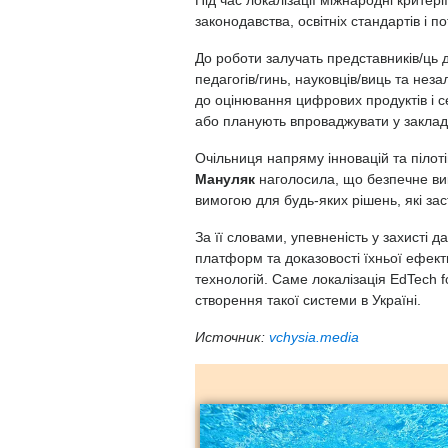
Під час локалізації міжнародні критері
законодавства, освітніх стандартів і п
До роботи залучать представників/ць д
педагогів/гинь, науковців/виць та нез
до оцінювання цифрових продуктів і се
або планують впроваджувати у заклада
Очільниця напряму інновацій та пілот
Мануляк
наголосила, що безпечне ви
вимогою для будь-яких рішень, які за
За її словами, упевненість у захисті 
платформ та доказовості їхньої ефекти
технологій. Саме локалізація EdTech
створення такої системи в Україні.
Источник:
vchysia.media