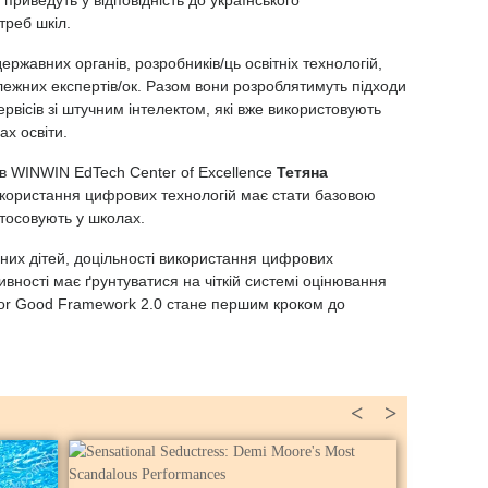
ї приведуть у відповідність до українського
отреб шкіл.
ержавних органів, розробників/ць освітніх технологій,
алежних експертів/ок. Разом вони розроблятимуть підходи
рвісів зі штучним інтелектом, які вже використовують
х освіти.
ів WINWIN EdTech Center of Excellence
Тетяна
користання цифрових технологій має стати базовою
стосовують у школах.
даних дітей, доцільності використання цифрових
вності має ґрунтуватися на чіткій системі оцінювання
 for Good Framework 2.0 стане першим кроком до
<
>