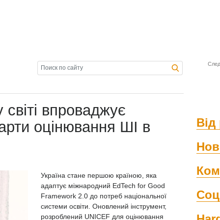
След
 світі впроваджує
Від 
арти оцінювання ШІ в
Нов
Ком
Україна стане першою країною, яка
адаптує міжнародний EdTech for Good
Соц
Framework 2.0 до потреб національної
системи освіти. Оновлений інструмент,
Har
розроблений UNICEF для оцінювання