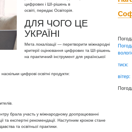
цифрових і
ШІ-рішень в
освіті, передає
Освіторія.
Со
ДЛЯ ЧОГО ЦЕ
УКРАЇНІ
Погод
Мета локалізації — перетворити міжнародні
Погод
критерії оцінювання цифрових та ШІ-рішень
вологі
на практичний інструмент для української
тиск:
наскільки цифрові освітні продукти:
вітер:
Погод
ителів.
нтру брала участь у міжнародному доопрацюванні
ії та експертні рекомендації. Наступним кроком стане
давства та освітньої практики.