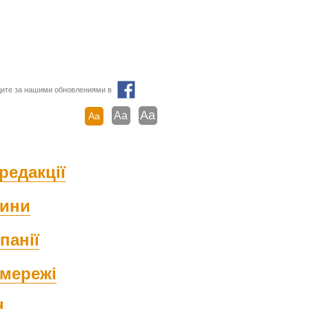
ите за нашими обновлениями в
Aa
Aa
Aa
редакції
ини
панії
мережі
d