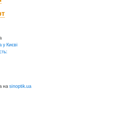
фт
а
а у
Києві
сть:
а на
sinoptik.ua