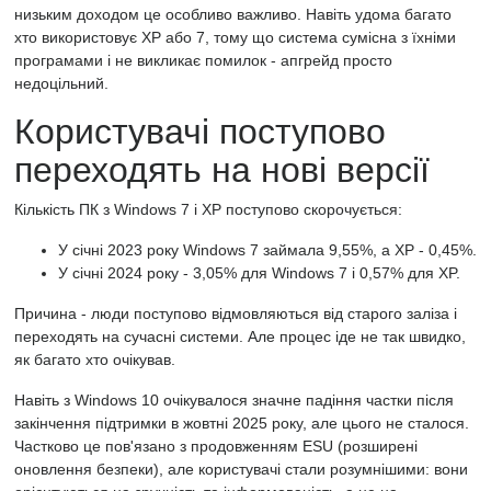
низьким доходом це особливо важливо. Навіть удома багато
хто використовує XP або 7, тому що система сумісна з їхніми
програмами і не викликає помилок - апгрейд просто
недоцільний.
Користувачі поступово
переходять на нові версії
Кількість ПК з Windows 7 і XP поступово скорочується:
У січні 2023 року Windows 7 займала 9,55%, а XP - 0,45%.
У січні 2024 року - 3,05% для Windows 7 і 0,57% для XP.
Причина - люди поступово відмовляються від старого заліза і
переходять на сучасні системи. Але процес іде не так швидко,
як багато хто очікував.
Навіть з Windows 10 очікувалося значне падіння частки після
закінчення підтримки в жовтні 2025 року, але цього не сталося.
Частково це пов'язано з продовженням ESU (розширені
оновлення безпеки), але користувачі стали розумнішими: вони