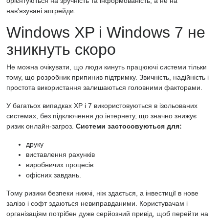
орієнтуються на зручність та інформованість, а не на
нав'язувані апгрейди.
Windows XP і Windows 7 не
зникнуть скоро
Не можна очікувати, що люди кинуть працюючі системи тільки
тому, що розробник припинив підтримку. Звичність, надійність і
простота використання залишаються головними факторами.
У багатьох випадках XP і 7 використовуються в ізольованих
системах, без підключення до інтернету, що значно знижує
ризик онлайн-загроз.
Системи застосовуються для:
друку
виставлення рахунків
виробничих процесів
офісних завдань.
Тому ризики безпеки нижчі, ніж здається, а інвестиції в нове
залізо і софт здаються невиправданими. Користувачам і
організаціям потрібен дуже серйозний привід, щоб перейти на