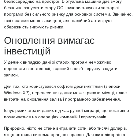
безпосередньо на пристрої. Віртуальна машина дає змогу
безпечно запускати стару ОС і використовувати застарілі
програми без сильного ризику для основної системи. Звичайно,
такі системи менш захищені, але надійний антивірус і
обережність знижують ризики.
Оновлення вимагає
інвестицій
У деяких випадках дані зі старих програм неможливо
перенести в нові версії, і єдиний спосіб - вручну вводити
записи.
Для тих, хто користувався софтом десятиліттями (з епохи
Windows XP), перенесення даних може тривати місяці, плюс
витрати на оновлення заліза і програмного забезпечення.
Існує ризик втрати даних під час ручної міграції, що негативно
позначається на операціях компаній і користувачів.
Природно, ніхто не стане витрачати сотні або тисячі доларів,
якщо поточна система працює справно. Для жителів країн з