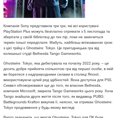
Компанія Sony представила три гри, які всі користувачі
PlayStation Plus можуть безплатно отримати з 5 листопада та
зберігати у своїй бібліотеці до тих пір, поки не закінчиться
термін їхньої передплати. Мабуть, найбільш впізнаваною грою
з цієї трійці є Ghostwire: Tokyo. Це пригодницька гра від
колишньої студії Bethesda Tango Gameworks.
Ghostwire: Tokyo, яка дебютувала на початку 2022 року, – це
досить добре прийнята спільнотою гра від першої особи, в якій
ви боретеся з надприродними силами в столиці Японії,
використовуючи цілий ряд здібностей. Вона доступна для
PS5
.
Сиквел обговорювався ще до того, як власник Bethesda,
компанія Microsoft, закрила Tango Gameworks цього року. Хоча
Tango знайшла друге життя після того, як видавець PUBG:
Battlegrounds Krafton викупив її, неясно, чи отримає Ghostwire:
Tokyo продовження у будь-якому вигляді.
Варто зазначити, що версія Ghostwire: Tokyo для ПК буде