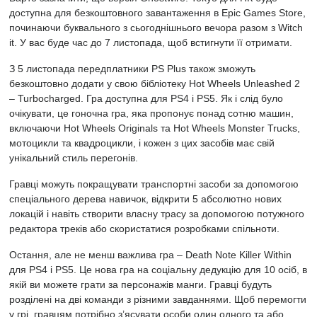
доступна для безкоштовного завантаження в Epic Games Store,
починаючи буквального з сьогоднішнього вечора разом з Witch
it. У вас буде час до 7 листопада, щоб встигнути її отримати.
З 5 листопада передплатники PS Plus також зможуть
безкоштовно додати у свою бібліотеку Hot Wheels Unleashed 2
– Turbocharged. Гра доступна для
PS4
і PS5. Як і слід було
очікувати, це гоночна гра, яка пропонує понад сотню машин,
включаючи Hot Wheels Originals та Hot Wheels Monster Trucks,
мотоцикли та квадроцикли, і кожен з цих засобів має свій
унікальний стиль перегонів.
Гравці можуть покращувати транспортні засоби за допомогою
спеціального дерева навичок, відкрити 5 абсолютно нових
локацій і навіть створити власну трасу за допомогою потужного
редактора треків або скористатися розробками спільноти.
Остання, але не менш важлива гра – Death Note Killer Within
для PS4 і PS5. Це нова гра на соціальну дедукцію для 10 осіб, в
якій ви можете грати за персонажів манги. Гравці будуть
розділені на дві команди з різними завданнями. Щоб перемогти
у грі, гравцям потрібно з’ясувати особи один одного та або