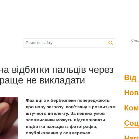
След
а відбитки пальців через
Від 
 краще не викладати
Нов
Фахівці з кібербезпеки попереджають
Ком
про нову загрозу, пов’язану з розвитком
штучного інтелекту. За певних умов
зловмисники можуть відтворювати
Соц
відбитки пальців із фотографій,
опублікованих у соцмережах.
Har