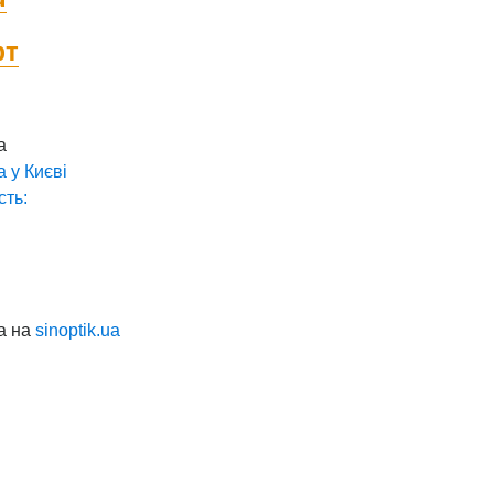
фт
а
а у
Києві
сть:
а на
sinoptik.ua