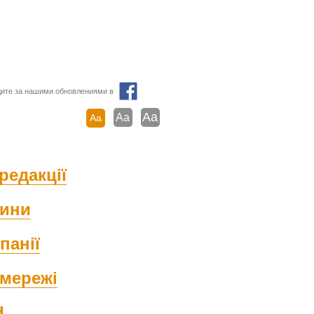
ите за нашими обновлениями в
Aa
Aa
Aa
редакції
ини
панії
мережі
d