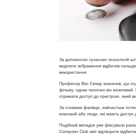
За допомогою сучасних технологій шт
виділити зображення відбитків пальці
використання.
Професор Вяс Секар зазначив, що под
фільму, однак технічно він можливий.
отримати доступ до пристрою, який ви
За словами фахівця, найчастіше потен
компаній або люди, які мають доступ д
Подібний випадок уже фіксували раніш
Computer Club зміг відтворити відбито