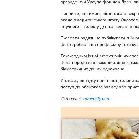
президентки Урсула фон дер Ляєн, вик
Попри те, що ймовірність такого вик
влада американського штату Оклахом
штучного інтелекту для копіювання біо
Експерти радять не публікувати знімки
фото зроблені на професійну техніку 
Також одним із найефективніших спос
Вона передбачає використання кількох
біометричних даних одночасно.
У такому випадку навіть якщо зловмис
доступ до облікового запису або при
Источник:
enovosty.com