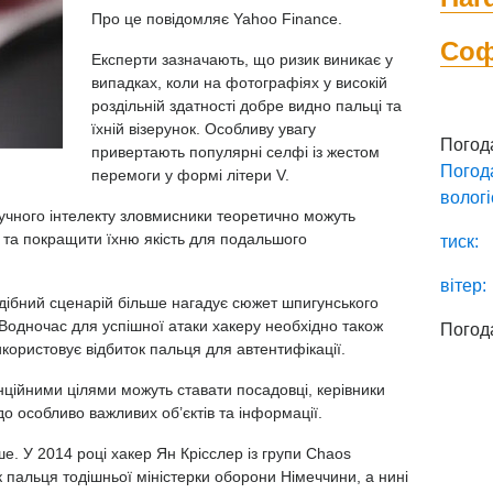
Про це повідомляє
Yahoo Finance.
Со
Експерти зазначають, що ризик виникає у
випадках, коли на фотографіях у високій
роздільній здатності добре видно пальці та
їхній візерунок. Особливу увагу
Погод
привертають популярні селфі із жестом
Погод
перемоги у формі літери V.
вологі
учного інтелекту зловмисники теоретично можуть
в та покращити їхню якість для подальшого
тиск:
вітер:
ібний сценарій більше нагадує сюжет шпигунського
 Водночас для успішної атаки хакеру необхідно також
Погод
користовує відбиток пальця для автентифікації.
ційними цілями можуть ставати посадовці, керівники
о особливо важливих об’єктів та інформації.
е. У 2014 році хакер Ян Крісслер із групи Chaos
к пальця тодішньої міністерки оборони Німеччини, а нині