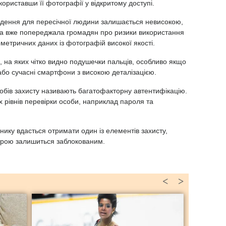
ориставши її фотографії у відкритому доступі.
радення для пересічної людини залишається невисокою,
а вже попереджала громадян про ризики використання
метричних даних із фотографій високої якості.
, на яких чітко видно подушечки пальців, особливо якщо
або сучасні смартфони з високою деталізацією.
обів захисту називають багатофакторну автентифікацію.
 рівнів перевірки особи, наприклад пароля та
нику вдасться отримати один із елементів захисту,
строю залишиться заблокованим.
<
>