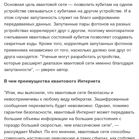
Основная цель квантовой сети — позволить кубитам на одном
устройстве связываться с кубитами на другом устройстве. И в
этом случае запутанность служит на благо шифрованию
передаваемых данных. Запутанные пары фотонов на разных
устройствах коррелируют друг с другом, поэтому многократное
считывание квантовых состояний кубитов позволяет создавать
секретные коды. Кроме того, корреляция запутанных фотонов
применима независимо от того, насколько далеко они друг от
друга находятся. "Ученые могут разработать устройства,
которые расширят диапазон квантовой сети именно благодаря
запутанности", — уверен автор.
В чем преимущества квантового Интернета
"Итак, мы выяснили, что квантовые сети безопасны и
невосприимчивы к любому виду кибератак. Зашифрованные
сообщения перехватить будет невозможно. Однако, помимо
гарантии безопасности, квантовый Интернет может передавать
большие объемы информации на большие расстояния с
гораздо большей скоростью, чем классические сети", —
рассуждает Майкл. По его мнению, квантовые сети способны
совершить настоящую революцию в таких сферах, как софтвер