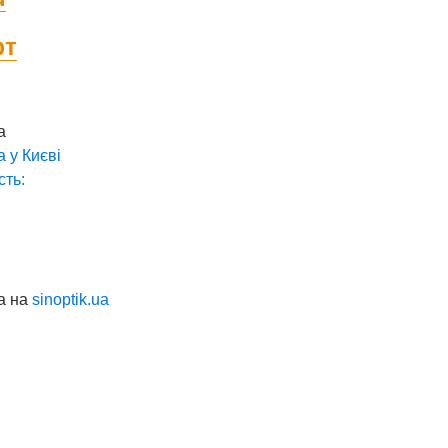
фт
а
а у
Києві
сть:
а на
sinoptik.ua