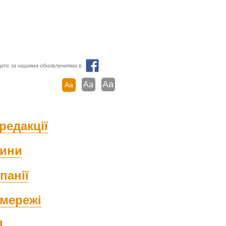
ите за нашими обновлениями в
Aa
Aa
Aa
редакції
ини
панії
мережі
d