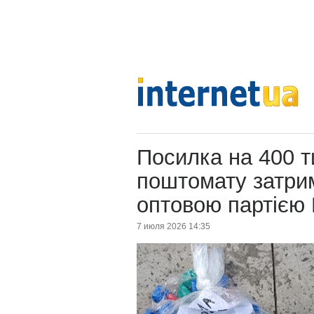
Посилка на 400 ти
поштомату затри
оптовою партією
7 июля 2026 14:35