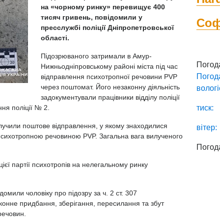
на «чорному ринку» перевищує 400
тисяч гривень, повідомили у
Со
пресслужбі поліції Дніпропетровської
області.
Підозрюваного затримали в Амур-
Погод
Нижньодніпровському районі міста під час
Погод
відправлення психотропної речовини PVP
через поштомат. Його незаконну діяльність
вологі
задокументували працівники відділу поліції
ня поліції № 2.
тиск:
лучили поштове відправлення, у якому знаходилися
вітер:
психотропною речовиною PVP. Загальна вага вилученого
Погод
цієї партії психотропів на нелегальному ринку
ідомили чоловіку про підозру за ч. 2 ст. 307
конне придбання, зберігання, пересилання та збут
речовин.