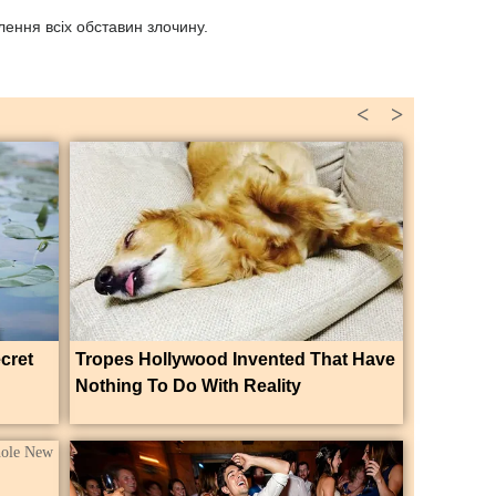
влення всіх обставин злочину.
<
>
ecret
Tropes Hollywood Invented That Have
Nothing To Do With Reality