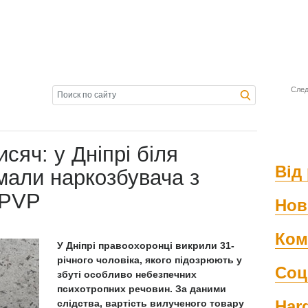
След
сяч: у Дніпрі біля
Від 
мали наркозбувача з
 PVP
Нов
Ком
У Дніпрі правоохоронці викрили 31-
річного чоловіка, якого підозрюють у
Соц
збуті особливо небезпечних
психотропних речовин. За даними
Har
слідства, вартість вилученого товару