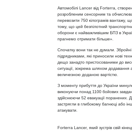
Автомобілі Lancer від Forterra, створе
розробленим сенсорним та обчислюва
перевозити 750 кілограмів вантажу, щ
тому, що цей безпілотний транспортни
оборони є найважливішим БПЗ в Україн
прагнемо отримати більше».
Спочатку вони так не думали. Збройні
підрядниками, які приносили нові техно
дещо занадто пристосованими до вис
ситуації, зокрема шляхом додавання ан
величезною доданою вартістю.
З моменту прибуття до України мину
виконуючи понад 1100 бойових завдань
здійснюючи 52 евакуації поранених. Д
застрягли в глибокому багнюці або інші
атакувати.
Forterra Lancer, який зустрів свій кінец