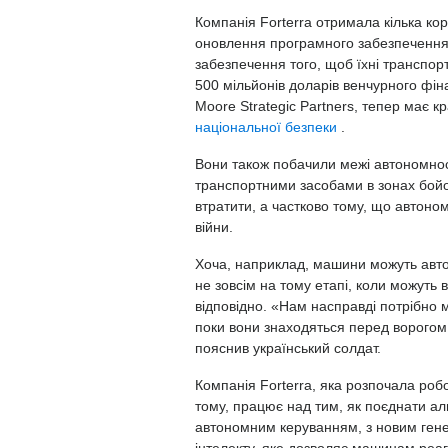
Компанія Forterra отримала кілька ко
оновлення програмного забезпечення 
забезпечення того, щоб їхні транспор
500 мільйонів доларів венчурного фіна
Moore Strategic Partners, тепер має кр
національної безпеки
.
Вони також побачили межі автономнос
транспортними засобами в зонах бойов
втратити, а частково тому, що автоном
війни.
Хоча, наприклад, машини можуть авто
не зовсім на тому етапі, коли можуть 
відповідно. «Нам насправді потрібно м
поки вони знаходяться перед ворогом,
пояснив український солдат.
Компанія Forterra, яка розпочала ро
тому, працює над тим, як поєднати алг
автономним керуванням, з новим ген
інтелекту, яке дозволяє машинам ре