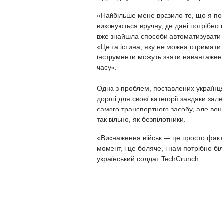
«Найбільше мене вразило те, що я поб
виконуються вручну, де дані потрібно
вже знайшла способи автоматизувати 
«Це та істина, яку не можна отримати 
інструменти можуть зняти навантажен
часу».
Одна з проблем, поставлених українця
дорогі для своєї категорії завдяки за
самого транспортного засобу, але вон
так вільно, як безпілотники.
«Виснаження військ — це просто факт 
момент, і це боляче, і нам потрібно б
український солдат TechCrunch.