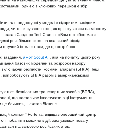
системами, однією з ключових перешкод є збір
бити, але недоступні у моделі з відкритим вихідним
юди, чи то з’ясування того, як орієнтуватися на мінному
, – сказав Сандерс TechCrunch. «Вам потрібно мати
еякі речі більше схожі на класичний підхід
и штучний інтелект там, де це потрібно».
жі завдання,
як-от Scout AI
, яка на початку цього року
навчання базових моделей та розробки набору
включаючи безпілотні космічні апарати (БПЛА). Інші
d AI, випробовують БПЛА разом з американськими
суються безпілотних транспортних засобів (БПЛА),
онані, що настав час інвестувати в ці інструменти.
 це бачили», – сказав Вілкенс.
вацій компанії Forterra, відвідав операційний центр
і очі побачити машини в дії, заслуживши повагу
одиться під загрозою російських атак.