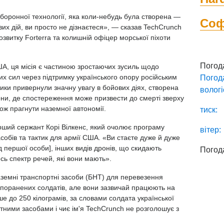
боронної технології, яка коли-небудь була створена —
Со
вих дій, ви просто не дізнаєтеся», — сказав TechCrunch
звитку Forterra та колишній офіцер морської піхоти
Погод
, ця місія є частиною зростаючих зусиль щодо
х сил через підтримку українського опору російським
Погод
ники привернули значну увагу в бойових діях, створена
вологі
они, де спостереження може призвести до смерті зверху
кож прагнути наземної автономії.
тиск:
рший сержант Корі Вілкенс, який очолює програму
вітер:
обів та тактик для армії США. «Ви стаєте дуже й дуже
д першої особи], інших видів дронів, що скидають
Погод
сь спектр речей, які вони мають».
наземні транспортні засоби (БНТ) для перевезення
ї поранених солдатів, але вони зазвичай працюють на
е до 250 кілограмів, за словами солдата української
тними засобами і чиє ім'я TechCrunch не розголошує з