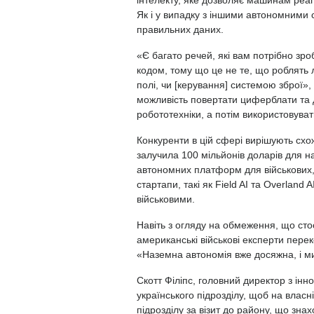
Як і у випадку з іншими автономними 
правильних даних.
«Є багато речей, які вам потрібно зро
кодом, тому що це не те, що роблять л
полі, чи [керування] системою зброї»
можливість повертати циферблати та д
робототехніки, а потім використовуват
Конкуренти в цій сфері вирішують схо
залучила 100 мільйонів доларів для 
автономних платформ для військових, 
стартапи, такі як Field AI та Overlan
військовими.
Навіть з огляду на обмеження, що сто
американські військові експерти перек
«Наземна автономія вже досяжна, і ми
Скотт Філіпс, головний директор з інно
українського підрозділу, щоб на власн
підрозділу за візит до району, що знах