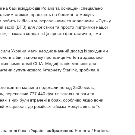
ні на базі всюдиходів Polaris та оснащені спеціально
льним стеком, працюють на бензині та можуть
о робить їх більш універсальними та корисними. «Суть у
й засіб (БПЗ) для логістики та просто підтримки нашої
і», – сказав солдат. «Це просто фантастично, і ми
 сили України мали неоднозначний досвід із західними
логії в бій, і спочатку пропозиції Forterra здавалися
оких вимог армії США. Модифікація машини для
тени супутникового інтернету Starlink, зробила її
лого жовтня машини подолали понад 2500 миль,
, перевозячи 777 440 фунтів загальної ваги та
еякі з них були втрачені в боях, особливо якщо вони
й місцевості, де російські війська можуть вільно їх
ь на полі бою в Україні.
зображення:
Forterra / Forterra