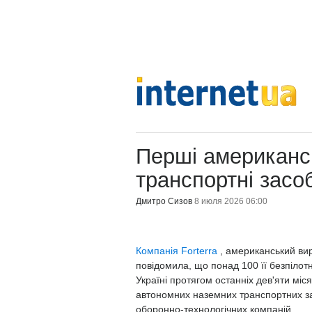
Перші американсь
транспортні засо
Дмитро Сизов
8 июля 2026 06:00
Компанія Forterra
, американський ви
повідомила, що понад 100 її безпілот
Україні протягом останніх дев'яти міс
автономних наземних транспортних за
оборонно-технологічних компаній.