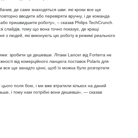
ачив, де саме знаходяться шви: які кроки все ще
 повторно вводити або перевіряти вручну, і де команда
або пришвидшити роботу», – сказав Philips TechCrunch.
зі слайдів, тому що вона точно показує, де кращі
ня з людей, які виконують цю роботу в режимі реального
ми: зробити це дешевше. Літаки Lancer від Forterra не
лежності від комерційного ланцюга поставок Polaris для
и все ще занадто цінні, щоб їх можна було розгортати
цього поля бою, і ми вже втратили кількох на даний
ільше, і тому нам потрібні вони дешевші», — сказав