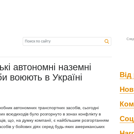
След
кі автономні наземні
Від 
би воюють в Україні
Нов
Ком
робник автономних транспортних засобів, сьогодні
них всюдиходів було розгорнуто в зонах конфлікту в
Соц
яців, що, на думку компанії, є найбільшим розгортанням
собів у бойових діях серед будь-яких американських
Har