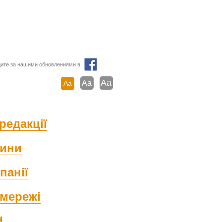
ите за нашими обновлениями в
Aa
Aa
Aa
редакції
ини
панії
мережі
d