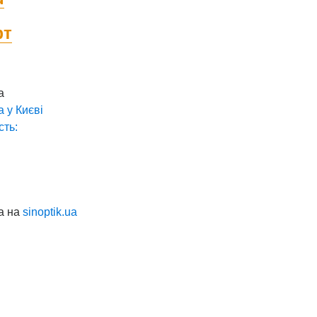
фт
а
а у
Києві
сть:
а на
sinoptik.ua