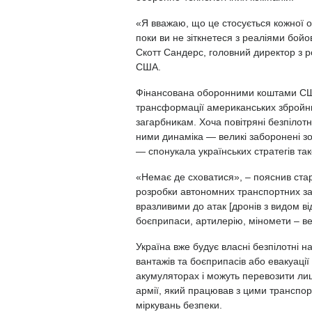
«Я вважаю, що це стосується кожної о
поки ви не зіткнетеся з реаліями бойо
Скотт Сандерс, головний директор з ро
США.
Фінансована оборонними коштами США
трансформації американських збройни
загарбникам. Хоча повітряні безпілот
ними динаміка — великі заборонені з
— спонукала українських стратегів та
«Немає де сховатися», – пояснив ста
розробки автономних транспортних зас
вразливими до атак [дронів з видом ві
боєприпаси, артилерію, міномети – ве
Україна вже будує власні безпілотні 
вантажів та боєприпасів або евакуаці
акумуляторах і можуть перевозити лиш
армії, який працював з цими транспор
міркувань безпеки.