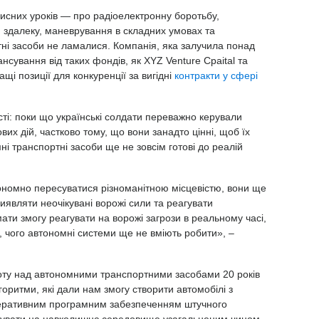
рисних уроків — про радіоелектронну боротьбу,
здалеку, маневрування в складних умовах та
тні засоби не ламалися. Компанія, яка залучила понад
нсування від таких фондів, як XYZ Venture Cpaital та
ащі позиції для конкуренції за вигідні
контракти у сфері
ті: поки що українські солдати переважно керували
их дій, частково тому, що вони занадто цінні, щоб їх
ні транспортні засоби ще не зовсім готові до реалій
номно пересуватися різноманітною місцевістю, вони ще
виявляти неочікувані ворожі сили та реагувати
ати змогу реагувати на ворожі загрози в реальному часі,
 чого автономні системи ще не вміють робити», –
боту над автономними транспортними засобами 20 років
оритми, які дали нам змогу створити автомобілі з
еративним програмним забезпеченням штучного
агувати на навколишнє середовище узагальненим чином.