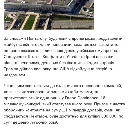
За словами Пентагону, будь-який з дронів може представляти
майбутнє війни, оскільки чиновники намагаються закрити те,
що вони вважають величезною дірою у військовому арсеналі
Сполучених Штатів. Конфлікти в Україні та Ірані показали
цінність невеликих, дешевих безпілотників, і адміністрація
Трампа дійшла висновку, що США відчайдушно потрібно
наздогнати.
Чиновники звертаються до еклектичного поєднання компаній,
деякі з яких засновані колишніми любителями, та
протиставляють їх одна одній у Drone Dominance, 18-
місячному конкурсі, який стартував цього року. Призом є частка
оборонних контрактів на суму 1,1 мільярда доларів, суми, як
сподівається Пентагон, буде достатньо для купівлі 300 000, по
суті, дешевих літаючих бомб.