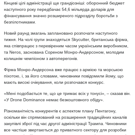
Кінцеві цілі адміністрації ще грандіозніші: оборонний бюджет
наступного року передбачає 54,6 мільярда доларів для
фінансування значно розширеного підрозділу боротьби з
безпілотниками.
Новий раунд змагань заплановано розпочати наступного
тижня. На чолі групи знаходяться Skycutter, британська фірма,
яка співпрацює з перевіреним часом українським виробником,
та Neros, заснована Сореном Монро-Андерсоном, молодим
колишнім чемпіоном з автоперегонів.
Фірма Монро-Андерсона вже працює з армією та морською
піхотою, і, за його словами, чиновники повідомили йому, що
мають високі очікування, коли розпочався конкурс.
«Мені подобається те, що це тримає всіх у тонусі», – сказав він.
«У Drone Dominance немає безкоштовного обіду».
Різноманітність конкурентів є аспектом плану Пентагону,
оскільки він спрямований на розширення традиційних каналів
закупівлі зброї під час другої адміністрації Трампа. Чиновники
все частіше звертаються до приватного сектору для розробки