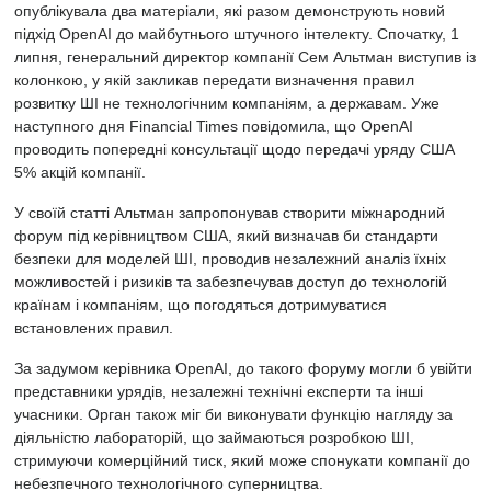
опублікувала два матеріали, які разом демонструють новий
підхід OpenAI до майбутнього штучного інтелекту. Спочатку, 1
липня, генеральний директор компанії Сем Альтман виступив із
колонкою, у якій закликав передати визначення правил
розвитку ШІ не технологічним компаніям, а державам. Уже
наступного дня Financial Times повідомила, що OpenAI
проводить попередні консультації щодо передачі уряду США
5% акцій компанії.
У своїй статті Альтман запропонував створити міжнародний
форум під керівництвом США, який визначав би стандарти
безпеки для моделей ШІ, проводив незалежний аналіз їхніх
можливостей і ризиків та забезпечував доступ до технологій
країнам і компаніям, що погодяться дотримуватися
встановлених правил.
За задумом керівника OpenAI, до такого форуму могли б увійти
представники урядів, незалежні технічні експерти та інші
учасники. Орган також міг би виконувати функцію нагляду за
діяльністю лабораторій, що займаються розробкою ШІ,
стримуючи комерційний тиск, який може спонукати компанії до
небезпечного технологічного суперництва.