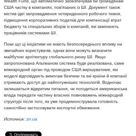
Wealth Fund, що автоматично забезпечував би громадянам
США частку в компаніях, пов'язаних із ШІ. Документ також
містив ідеї запровадження чотириденного робочого тижня,
підвищення корпоративних податків для компенсації втрат
бюджету та спеціальних зборів із компаній, які замінюють
працівників системами ШІ.
Поки що ці ініціативи не мають безпосереднього впливу на
звичайних користувачів, однак вони можуть визначити
майбутню архітектуру глобального ринку ШІ. Якщо
запропонована Альтманом система буде реалізована, саме
міжнародний орган під проводом США вирішуватиме, які
моделі відповідають вимогам безпеки та які країни й компанії
отримають доступ до найпотужніших технологій. Водночас
залишається відкритим питання, чи погодиться американська
влада передати частину власних повноважень міжнародній
структурі після того, як уже продемонструвала готовність
самостійно застосовувати експортні обмеження.
Источник:
zn.ua