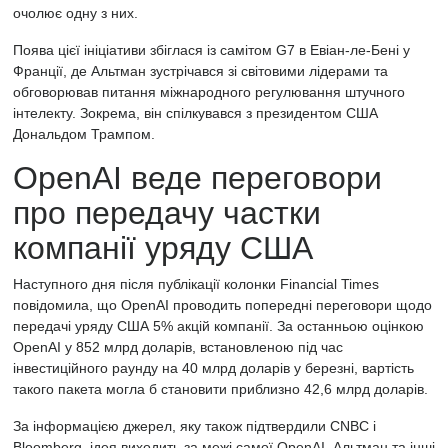
очолює одну з них.
Поява цієї ініціативи збіглася із самітом G7 в Евіан-ле-Бені у
Франції, де Альтман зустрічався зі світовими лідерами та
обговорював питання міжнародного регулювання штучного
інтелекту. Зокрема, він спілкувався з президентом США
Дональдом Трампом.
OpenAI веде переговори
про передачу частки
компанії уряду США
Наступного дня після публікації колонки Financial Times
повідомила, що OpenAI проводить попередні переговори щодо
передачі уряду США 5% акцій компанії. За останньою оцінкою
OpenAI у 852 млрд доларів, встановленою під час
інвестиційного раунду на 40 млрд доларів у березні, вартість
такого пакета могла б становити приблизно 42,6 млрд доларів.
За інформацією джерел, яку також підтвердили CNBC і
Bloomberg, ідея виходить за межі самої OpenAI. Альтман та інші