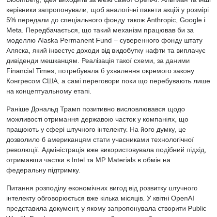
керівники запропонували, щоб аналогічні пакети акцій у розмірі
5% передали до спеціального фонду також Anthropic, Google і
Meta. Передбачається, що такий механізм працював би за
моделлю Alaska Permanent Fund – суверенного фонду штату
Аляска, який інвестує доходи від видобутку нафти та виплачує
дивіденди мешканцям. Реалізація такої схеми, за даними
Financial Times, потребувала б ухвалення окремого закону
Конгресом США, а самі переговори поки що перебувають лише
на концептуальному етапі.
Раніше Дональд Трамп позитивно висловлювався щодо
можливості отримання державою часток у компаніях, що
працюють у сфері штучного інтелекту. На його думку, це
дозволило б американцям стати учасниками технологічної
революції. Адміністрація вже використовувала подібний підхід,
отримавши частки в Intel та MP Materials в обмін на
федеральну підтримку.
Питання розподілу економічних вигод від розвитку штучного
інтелекту обговорюється вже кілька місяців. У квітні OpenAI
представила документ, у якому запропонувала створити Public