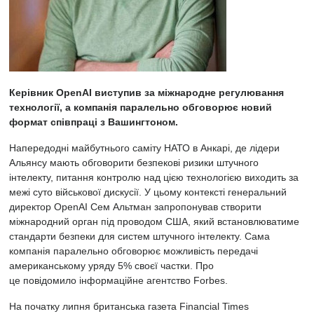
Керівник OpenAI виступив за міжнародне регулювання
технології, а компанія паралельно обговорює новий
формат співпраці з Вашингтоном.
Напередодні майбутнього саміту НАТО в Анкарі, де лідери
Альянсу мають обговорити безпекові
ризики штучного
інтелекту, питання контролю над цією технологією виходить за
межі суто військової дискусії. У цьому контексті генеральний
директор OpenAI Сем Альтман запропонував створити
міжнародний орган під проводом США, який встановлюватиме
стандарти безпеки для систем штучного інтелекту. Сама
компанія паралельно обговорює можливість передачі
американському уряду 5% своєї частки. Про
це
повідомило
інформаційне агентство Forbes.
На початку липня британська газета Financial Times