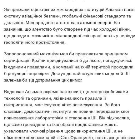
Як приклади ефективних міжнародних інституцій Альтман навів
систему авіаційної безпеки, глобальні фінансові стандарти та
діяльність Міжнародного агентства з атомної енергії. Він
зазначив, що агентство було створене під час холодної війни,
що доводить можливість міжнародної співпраці навіть у періоди
геополітичного протистояння.
Запропонований механізм мав би працювати за принципом
сертифікації. Країни приєднувалися б до нього, погоджуючись
із єдиними правилами, а компанії на їхній території проходили
б регулярні перевірки. Доступ до найпотужніших моделей ШІ
залежав би від дотримання цих вимог.
Водночас Альтман окремо наголосив, що між розробниками
технології та органами, які визначають правила її
використання, має існувати чітке розмежування. За його
словами, демократичні інститути не повинні передавати свої
повноваження лабораторіям зі створення ШІ. Він підкреслив,
що саме громадяни та їхні обрані представники мають
ухвалювати ключові рішення щодо використання ШІ, а не
обмежене коло компаній із Сан-Франциско, навіть якщо він сам