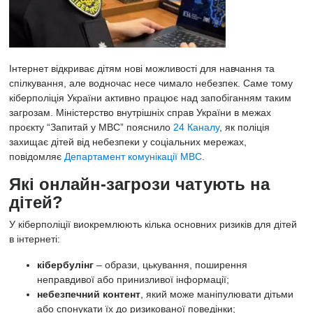
Інтернет відкриває дітям нові можливості для навчання та
спілкування, але водночас несе чимало небезпек. Саме тому
кіберполіція України активно працює над запобіганням таким
загрозам. Міністерство внутрішніх справ України в межах
проєкту
“Запитай у МВС”
пояснило
24 Каналу
, як поліція
захищає дітей від небезпеки у соціальних мережах,
повідомляє
Департамент комунікації МВС
.
Які онлайн-загрози чатують на
дітей?
У кіберполіції виокремлюють кілька основних ризиків для дітей
в інтернеті:
кібербулінг
– образи, цькування, поширення
неправдивої або принизливої інформації;
небезпечний контент
, який може маніпулювати дітьми
або спонукати їх до ризикованої поведінки;