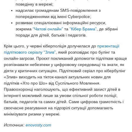
поведінку в мережі;
надсилає громадянам SMS-повідомлення з
попередженнями від імені Cyberpolice;
розвиває спеціалізовані інформаційні ресурси,
зокрема
“Чатові онлайн”
та
“Кібер Брама”
, де зібрані
поради для дітей, батьків і педагогів.
Крім цього, у червні кіберполіція долучилася до
презентації
підліткового серіалу “Злив”
, який розповідає про булінг та
онлайн-загрози. Проєкт покликаний допомогти підліткам краще
розпізнавати небезпеки у цифровому середовищі та знати, як
діяти у критичних ситуаціях. Підлітковий серіал про кібербулінг
«Злив» виходить на тікток-каналі актуальних новин для
підлітків «Хто про Шо» від Суспільного Мовлення.
Правоохоронці наголошують, що ефективний захист дітей в
інтернеті можливий лише за умови спільної роботи поліції,
батьків, педагогів та самих дітей. Саме цифрова грамотність і
своєчасне реагування на підозрілі ситуації допомагають
мінімізувати ризики у мережі.
Источник:
enovosty.com