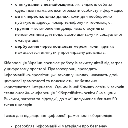
спілкування з незнайомцями
, які видають себе за
однолітків і намагаються отримати особисту інформацію;
витік персональних даних
, коли діти необережно
публікують адресу, номер телефону чи геолокацію;
грумінг
– встановлення довірливих стосунків із
неповнолітніми для подальшого шантажу чи сексуальної
експлуатації;
вербування через соціальні мережі
, коли підлітків
намагаються втягнути у протиправну діяльність.
Кіберполіція України посилює роботу із захисту дітей від загроз
у цифровому просторі. Правоохоронці проводять
інформаційно-просвітницькі заходи у школах, навчають дітей
цифрової грамотності та пояснюють, як безпечно
користуватися інтернетом. Одним із найбільших освітніх заходів
стала онлайн-конференція “Кіберстійкість освіти Львівщини.
Виклики, загрози та підходи”, до якої долучилися близько 50
тисяч школярів.
Також для підвищення цифрової грамотності кіберполіція:
розробляє інформаційні матеріали про безпечну