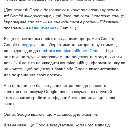
(Для ясності: Google
дозволяє вам контролювати програми,
які Gemini використовує, щоб його штучний інтелект краще
інформував про вас — це знаходиться в розділі «Підключені
програми» в
налаштуваннях
Gemini
.)
Якщо ви все ж таки поділитеся даними програми з Gemini,
Google
стверджує
, що зберігатиме та використовуватиме ці
дані відповідно до
політики конфіденційності Gemini
. І ця
політика нагадує користувачам, що рецензенти можуть читати
деякі їхні дані та не «вводити конфіденційну інформацію, яку ви
не хочете, щоб рецензент бачив або Google використовував
для покращення своїх послуг».
Але оскільки все більше даних потрапляє до власного
колективного розуму Google, легко зрозуміти, як штучний
інтелект може зробити конфіденційність даних дещо сірою
зоною.
Однак Google вважає, що має своєрідне рішення.
Штайн каже, що Google вказуватиме, коли його відповіді