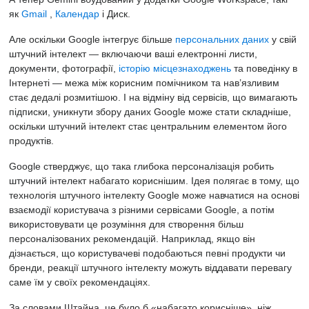
як
Gmail
,
Календар
і Диск.
Але оскільки Google інтегрує більше
персональних даних
у свій
штучний інтелект — включаючи ваші електронні листи,
документи, фотографії,
історію місцезнаходжень
та поведінку в
Інтернеті — межа між корисним помічником та нав’язливим
стає дедалі розмитішою. ​​І на відміну від сервісів, що вимагають
підписки, уникнути збору даних Google може стати складніше,
оскільки штучний інтелект стає центральним елементом його
продуктів.
Google стверджує, що така глибока персоналізація робить
штучний інтелект набагато кориснішим. Ідея полягає в тому, що
технологія штучного інтелекту Google може навчатися на основі
взаємодії користувача з різними сервісами Google, а потім
використовувати це розуміння для створення більш
персоналізованих рекомендацій. Наприклад, якщо він
дізнається, що користувачеві подобаються певні продукти чи
бренди, реакції штучного інтелекту можуть віддавати перевагу
саме їм у своїх рекомендаціях.
За словами Штайна, це було б «набагато корисніше», ніж