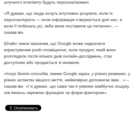
штучного інтелекту будуть персоналізовані.
«Я думаю, що люди хочуть інтуїтивно розуміти, коли їх
персоналізують — коли інформація створюється для них, а
коли її побачать усі, якби вони поставили це питання», —
сказав він.
Штайн також зазначив, що Google може надсилати
користувачам push-сповіщення, коли продукт, який вони
розглядали після кількох днів онлайн-досліджень, стає
доступним або продається зі знижкою.
«Існує безліч способів, якими Google зараз, у різних режимах, у
різних аспектах вашого життя, неймовірно допомагає вам…» –
сказав він. «І я думаю, що саме так я уявляю майбутнє пошуку,
ніж якоюсь окремою функцією чи форм-фактором».