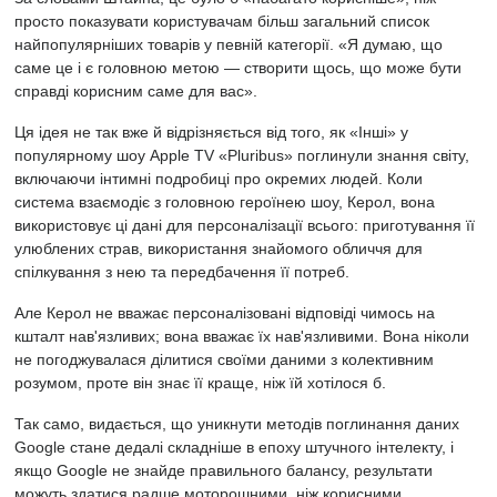
просто показувати користувачам більш загальний список
найпопулярніших товарів у певній категорії. «Я думаю, що
саме це і є головною метою — створити щось, що може бути
справді корисним саме для вас».
Ця ідея не так вже й відрізняється від того, як «Інші» у
популярному шоу Apple TV «Pluribus» поглинули знання світу,
включаючи інтимні подробиці про окремих людей. Коли
система взаємодіє з головною героїнею шоу, Керол, вона
використовує ці дані для персоналізації всього: приготування її
улюблених страв, використання знайомого обличчя для
спілкування з нею та передбачення її потреб.
Але Керол не вважає персоналізовані відповіді чимось на
кшталт нав'язливих; вона вважає їх нав'язливими. Вона ніколи
не погоджувалася ділитися своїми даними з колективним
розумом, проте він знає її краще, ніж їй хотілося б.
Так само, видається, що уникнути методів поглинання даних
Google стане дедалі складніше в епоху штучного інтелекту, і
якщо Google не знайде правильного балансу, результати
можуть здатися радше моторошними, ніж корисними.