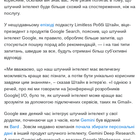
корисним, оскільки він знає вас. Але ризик полягає в тому, що
штучний інтелект буде більше схожий на спостереження, ніж на
послугу.
У нещодавньому
епізоді
подкасту Limitless Роббі Штайн, віце-
президент з продуктів Google Search, пояснив, що штучний
інтелект Google, як правило, обробляє більше запитів, що
стосуються пошуку порад або рекомендацій, — і на такі типи
запитань, швидше за все, будуть отримані більш суб’єктивні
відповіді.
«Ми вважаємо, що наш штучний інтелект має величезну
можливість краще вас пізнати, а потім бути унікально корисним
завдяки цим знанням», – сказав Штайн в інтерв’ю. «І однією з
речей, про які ми говорили на [конференції розробників
Google] I/O, було те, як штучний інтелект може краще вас
зрозуміти за допомогою підключених сервісів, таких як Gmail».
Google вже деякий час інтегрує штучний інтелект у свої
додатки, починаючи ще з часів, коли
Gemini
був відомий
як
Bard
. Зовсім недавно компанія
почала збирати персональні
дані
в інший продукт штучного інтелекту, Gemini Deep Research.
А тепер Gemini вбудований у додатки Google Workspace, такі