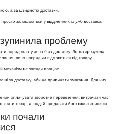
кою, а за швидкістю доставки.
 просто залишаються у відділеннях служб доставки,
 зупинила проблему
ти передоплату хоча б за доставку. Логіка зрозуміла:
лання, вона навряд чи відмовиться від товару.
ей механізм не завжди працює.
 гроші за доставку, аби не припиняти змагання. Для них
.
шений оплачувати зворотне перевезення, витрачати час
іряти товар, а іноді й продавати його вже зі знижкою.
еки почали
тися