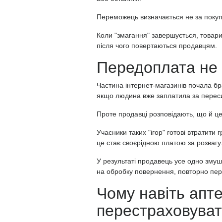
Переможець визначається не за покуп
Коли "змагання" завершується, товари
після чого повертаються продавцям.
Передоплата не
Частина інтернет-магазинів почала бра
якщо людина вже заплатила за переси
Проте продавці розповідають, що й ц
Учасники таких "ігор" готові втратити
це стає своєрідною платою за розвагу
У результаті продавець усе одно зму
на обробку повернення, повторно перев
Чому навіть апт
перестраховува