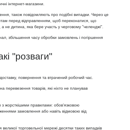
чні інтернет-магазини.
ення, також повідомляють про подібні випадки. Через це
єнтам перед відправленням, щоб переконатися, що
 не дитина, яка бере участь у черговому "челенджі".
ал, збільшення часу обробки замовлень і погіршення
акі "розваги"
 доставку, повернення та втрачений робочий час.
а перевезення товарів, які ніхто не планував
ся з жорсткішими правилами: обов'язковою
женнями замовлення або навіть відмовою від
 великої торговельної мережі десятки таких випадків