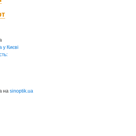
фт
а
а у
Києві
сть:
а на
sinoptik.ua