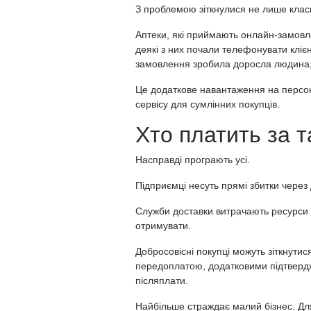
З проблемою зіткнулися не лише класи
Аптеки, які приймають онлайн-замовл
деякі з них почали телефонувати клі
замовлення зробила доросла людина, а
Це додаткове навантаження на персон
сервісу для сумлінних покупців.
Хто платить за т
Насправді програють усі.
Підприємці несуть прямі збитки через
Служби доставки витрачають ресурси н
отримувати.
Добросовісні покупці можуть зіткнути
передоплатою, додатковими підтверд
післяплати.
Найбільше страждає малий бізнес. Для