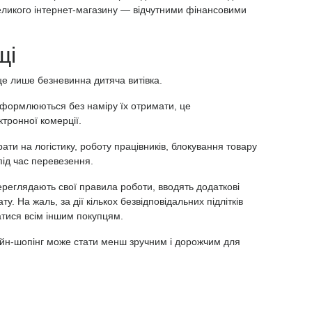
еликого інтернет-магазину — відчутними фінансовими
щі
е лише безневинна дитяча витівка.
оформлюються без наміру їх отримати, це
тронної комерції.
ти на логістику, роботу працівників, блокування товару
під час перевезення.
реглядають свої правила роботи, вводять додаткові
. На жаль, за дії кількох безвідповідальних підлітків
атися всім іншим покупцям.
йн-шопінг може стати менш зручним і дорожчим для