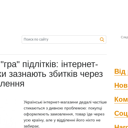
След
гра" підлітків: інтернет-
Від 
ки зазнають збитків через
влення
Нов
Ком
Українські інтернет-магазини дедалі частіше
стикаються з дивною проблемою: покупці
Соц
оформлюють замовлення, товар їде через
усю країну, але у відділенні його ніхто не
Har
забирає.