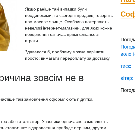
Якщо раніше такі випадки були
Со
поодинокими, то сьогодні продавці говорять
про масове явище. Особливо потерпають
невеликі інтернет-магазини, для яких кожне
повернення означає прямі фінансові
Погод
втрати.
Погод
Здавалося б, проблему можна вирішити
вологі
просто: вимагати передоплату за доставку.
тиск:
ричина зовсім не в
вітер:
Погод
 частіше такі замовлення оформлюють підлітки.
гра або тоталізатор. Учасники одночасно замовляють
лять ставки: яке відправлення прибуде першим, другим