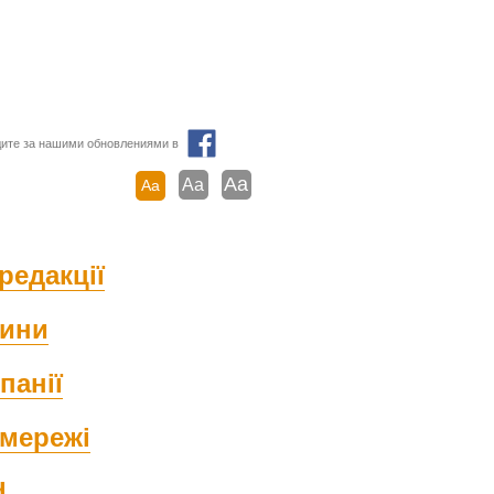
ите за нашими обновлениями в
Aa
Aa
Aa
редакції
ини
панії
мережі
d