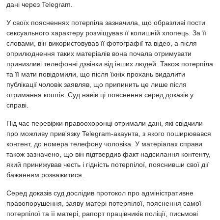
дані через Telegram.
У своїх поясненнях потерпіла зазначила, що образливі пости
сексуального характеру розміщував її колишній хлопець. За її
словами, він використовував її фотографії та відео, а після
оприлюднення таких матеріалів вона почала отримувати
принизливі телефонні дзвінки від інших людей. Також потерпіла
та її мати повідомили, що після їхніх прохань видалити
публікації чоловік заявляв, що припинить це лише після
отримання коштів. Суд навів ці пояснення серед доказів у
справі.
Під час перевірки правоохоронці отримали дані, які свідчили
про можливу прив'язку Telegram-акаунта, з якого поширювався
контент, до номера телефону чоловіка. У матеріалах справи
також зазначено, що він підтвердив факт надсилання контенту,
який принижував честь і гідність потерпілої, пояснивши свої дії
бажанням розважитися.
Серед доказів суд дослідив протокол про адміністративне
правопорушення, заяву матері потерпілої, пояснення самої
потерпілої та її матері, рапорт працівників поліції, письмові