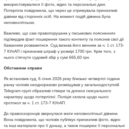
використовувалися її фото, відео та персональні дані.
Потерпіла повідомила, що через це отримувала принизливі
дзвінки від сторонніх осіб. На момент подій дівчина була
неповнолітньою.
Важливо, що сам правопорушник у письмових поясненнях
підтвердив факт поширення такого контенту та пояснив свої дії
бажанням розважитися. Суд визнав його винним за ч. 1 ст. 173-
7 КУпАП і призначив штраф у розмірі 1700 грн. Крім того, з
нього стягнуто судовий збір у сумі 665,60 грн.
Обставини справи
Як встановив суд, 6 січня 2026 року близько четвертої години
ранку чоловік неодноразово розміщував у загальнодоступній
Telegram-групі образливі стікери та дописи сексуального
характеру щодо потерпілої. Поліція склала щодо нього
протокол за ч. 1 ст. 173-7 КУпАП.
До правоохоронців звернулася мати неповнолітньої дівчини.
Вона повідомила, що чоловік публікує принизливі фото, відео
та інші матеріали про її доньку, а також поширює її персональні