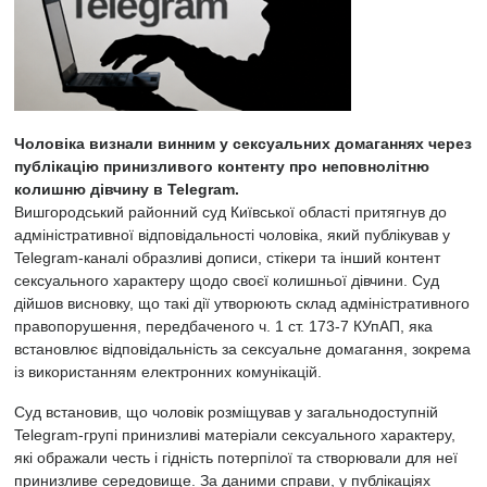
Чоловіка визнали винним у сексуальних домаганнях через
публікацію принизливого контенту про неповнолітню
колишню дівчину в Telegram.
Вишгородський районний суд Київської області притягнув до
адміністративної відповідальності чоловіка, який публікував у
Telegram-каналі образливі дописи, стікери та інший контент
сексуального характеру щодо своєї колишньої дівчини. Суд
дійшов висновку, що такі дії утворюють склад адміністративного
правопорушення, передбаченого ч. 1 ст. 173-7 КУпАП, яка
встановлює відповідальність за сексуальне домагання, зокрема
із використанням електронних комунікацій.
Суд встановив, що чоловік розміщував у загальнодоступній
Telegram-групі принизливі матеріали сексуального характеру,
які ображали честь і гідність потерпілої та створювали для неї
принизливе середовище. За даними справи, у публікаціях