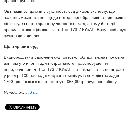
правопорушення.
Оцінивши всі докази у сукупності, суд дійшов висновку, що
чоловік умисно вчиняв щодо потерпілої образливі та принизливі
дії сексуального характеру через Telegram, а тому його дії
правильно кваліфіковані за ч. 1 ст. 173-7 КУпАП. Вину особи суд
визнав доведеною.
Що вирішив суд
Вишгородський районний суд Київської області визнав чоловіка
винним у вчиненні адміністративного правопорушення,
передбаченого ч. 1 ст. 173-7 КУпАП, та наклав на нього штраф
у розмірі 100 неоподатковуваних мінімумів доходів громадян —
1700 грн. Також з нього стягнуто 665,60 грн судового збору.
Источник:
sud.ua