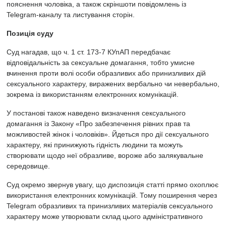
пояснення чоловіка, а також скріншоти повідомлень із
Telegram-каналу та листування сторін.
Позиція суду
Суд нагадав, що ч. 1 ст. 173-7 КУпАП передбачає
відповідальність за сексуальне домагання, тобто умисне
вчинення проти волі особи образливих або принизливих дій
сексуального характеру, виражених вербально чи невербально,
зокрема із використанням електронних комунікацій.
У постанові також наведено визначення сексуального
домагання із Закону «Про забезпечення рівних прав та
можливостей жінок і чоловіків». Йдеться про дії сексуального
характеру, які принижують гідність людини та можуть
створювати щодо неї образливе, вороже або залякувальне
середовище.
Суд окремо звернув увагу, що диспозиція статті прямо охоплює
використання електронних комунікацій. Тому поширення через
Telegram образливих та принизливих матеріалів сексуального
характеру може утворювати склад цього адміністративного