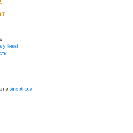
фт
а
а у
Києві
сть:
а на
sinoptik.ua