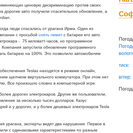
применяющих ценовую дискриминацию против своих
а дорогие авто получили спасительное обновление, а
Со
rdian
.
огда люди спасались от урагана Ирма. Один из
омпании с просьбой
снять лимит
с батареи его авто.
Погод
ектрокара - 75 киловатт-часов, но программное
Погод
. Компания запустила обновление программного
вологі
ать батарею на 100%. Это позволило автомобилям
тиск:
обеспечения Teslas находятся в режиме онлайн,
ним щелчком виртуального коммутатора. При этом нет
вітер:
лю, Все произошло словно в компьютерной игре.
Погод
более дорогих электрокаров. Другие же пользователи,
овление за несколько тысяч долларов. Казус
рей и у дорогих, и у более дешевых электрокаров Tesla
емя урагана, эксперты видят два нарушения. Первое в
били с одинаковыми характеристиками по разным