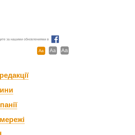
ите за нашими обновлениями в
Aa
Aa
Aa
редакції
ини
панії
мережі
d