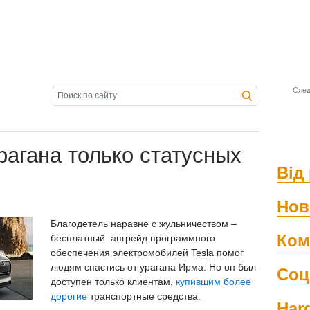
След
рагана только статусных
Від 
Нов
Благодетель наравне с жульничеством –
Ком
бесплатный апгрейд программного
обеспечения электромобилей Tesla помог
людям спастись от урагана Ирма. Но он был
Соц
доступен только клиентам,
купившим более
дорогие
транспортные средства.
Har