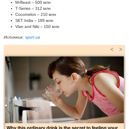
MrBeast – 500 млн
T-Series – 312 млн
Cocomelon – 210 млн
SET India – 189 млн
Vlan and Niki – 150 млн
Источник:
sport.ua
<
>
Why this ordinary drink is the secret to feeling your