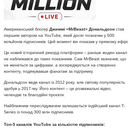
Американський блогер
Джиммі «MrBeast» Дональдсон
став
першим автором на YouTube, який досяг позначки у 500
мільйонів підписників. Цей момент він показав у прямому ефірі.
Це новий історичний рекорд платформи – раніше жоден канал
не наближався до таких показників. Сам MrBeast зазначив, що
не женеться за цифрами, а зосереджується на створенні
контенту, подякувавши фанатам за підтримку.
Дональдсон веде канал із 2012 року, але світову популярність
здобув у 2017-му. Його контент – це розважальні відео,
челенджі та благодійні проєкти.
Найближчим переслідувачем залишається індійський канал T-
Series із понад 300 млн підписників.
Топ-5 каналів YouTube за кількістю підписників: