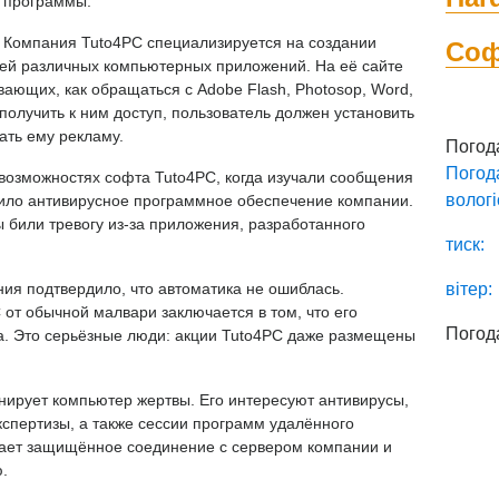
программы.
Компания Tuto4PC специализируется на создании
Со
ей различных компьютерных приложений. На её сайте
вающих, как обращаться с Adobe Flash, Photosop, Word,
получить к ним доступ, пользователь должен установить
ать ему рекламу.
Погод
Погод
 возможностях софта Tuto4PC, когда изучали сообщения
вологі
тило антивирусное программное обеспечение компании.
ы били тревогу из-за приложения, разработанного
тиск:
ия подтвердило, что автоматика не ошиблась.
вітер:
от обычной малвари заключается в том, что его
Погод
на. Это серьёзные люди: акции Tuto4PC даже размещены
нирует компьютер жертвы. Его интересуют антивирусы,
спертизы, а также сессии программ удалённого
вает защищённое соединение с сервером компании и
.