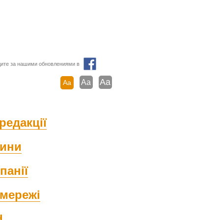
ите за нашими обновлениями в
Aa
Aa
Aa
редакції
ини
панії
мережі
d