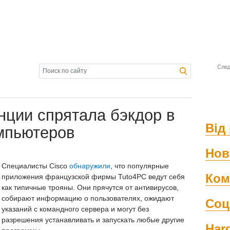
След
нции спрятала бэкдор в
Від 
мпьютеров
Нов
Специалисты Cisco
обнаружили
, что популярные
Ком
приложения французской фирмы Tuto4PC ведут себя
как типичные трояны. Они прячутся от антивирусов,
собирают информацию о пользователях, ожидают
Соц
указаний с командного сервера и могут без
разрешения устанавливать и запускать любые другие
Har