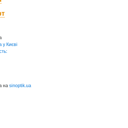
фт
а
а у
Києві
сть:
а на
sinoptik.ua