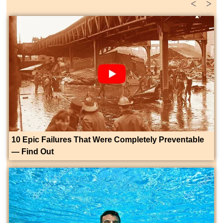
<
>
10 Epic Failures That Were Completely Preventable
— Find Out