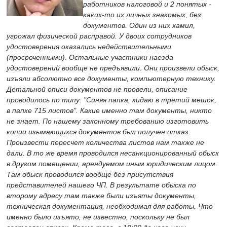
работников налоговой и 2 понятых -
каких-то их личных знакомых, без
документов. Один из них хамил,
угрожал физической расправой. У двоих сотрудников
удостоверения оказались недействительными
(просроченными). Остальные участники наезда
удостоверений вообще не предъявили. Они произвели обыск,
изъяли абсолютно все документы, компьютерную технику.
Детальной описи документов не провели, описание
проводилось по типу: "Синяя папка, кидаю в третий мешок,
в папке 715 листов". Какие именно там документы, никто
не знает. По нашему законному требованию изготовить
копии изымающихся документов был получен отказ.
Произвести пересчет количества листов нам также не
дали. В то же время проводился несанкционированный обыск
в другом помещении, арендуемом иным юридическим лицом.
Там обыск проводился вообще без присутствия
представителей нашего ЧП. В результате обыска по
второму адресу там также были изъяты документы,
техническая документация, необходимая для работы. Что
именно было изъято, не известно, поскольку не был