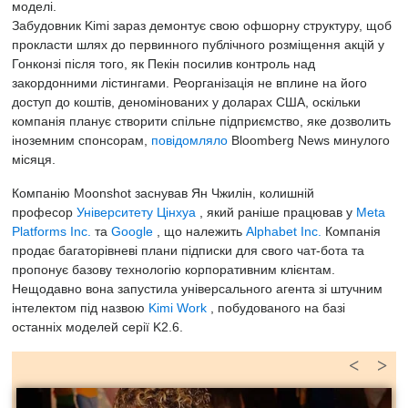
моделі.
Забудовник Kimi зараз демонтує свою офшорну структуру, щоб
прокласти шлях до первинного публічного розміщення акцій у
Гонконзі після того, як Пекін посилив контроль над
закордонними лістингами. Реорганізація не вплине на його
доступ до коштів, деномінованих у доларах США, оскільки
компанія планує створити спільне підприємство, яке дозволить
іноземним спонсорам,
повідомляло
Bloomberg News минулого
місяця.
Компанію Moonshot заснував Ян Чжилін, колишній
професор
Університету Цінхуа
, який раніше працював у
Meta
Platforms Inc.
та
Google
, що належить
Alphabet Inc.
Компанія
продає багаторівневі плани підписки для свого чат-бота та
пропонує базову технологію корпоративним клієнтам.
Нещодавно вона запустила універсального агента зі штучним
інтелектом під назвою
Kimi Work
, побудованого на базі
останніх моделей серії K2.6.
<
>