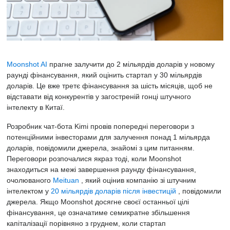
Moonshot AI
прагне залучити до 2 мільярдів доларів у новому
раунді фінансування, який оцінить стартап у 30 мільярдів
доларів. Це вже третє фінансування за шість місяців, щоб не
відставати від конкурентів у загостреній гонці штучного
інтелекту в Китаї.
Розробник чат-бота Kimi провів попередні переговори з
потенційними інвесторами для залучення понад 1 мільярда
доларів, повідомили джерела, знайомі з цим питанням.
Переговори розпочалися якраз тоді, коли Moonshot
знаходиться на межі завершення раунду фінансування,
очолюваного
Meituan
, який оцінив компанію зі штучним
інтелектом у
20 мільярдів доларів після інвестицій
, повідомили
джерела. Якщо Moonshot досягне своєї останньої цілі
фінансування, це означатиме семикратне збільшення
капіталізації порівняно з груднем, коли стартап