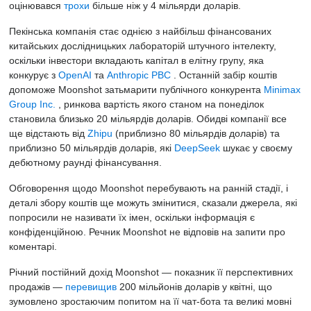
оцінювався
трохи
більше ніж у 4 мільярди доларів.
Пекінська компанія стає однією з найбільш фінансованих
китайських дослідницьких лабораторій штучного інтелекту,
оскільки інвестори вкладають капітал в елітну групу, яка
конкурує з
OpenAI
та
Anthropic PBC
. Останній забір коштів
допоможе Moonshot затьмарити публічного конкурента
Minimax
Group Inc.
, ринкова вартість якого станом на понеділок
становила близько 20 мільярдів доларів. Обидві компанії все
ще відстають від
Zhipu
(приблизно 80 мільярдів доларів) та
приблизно 50 мільярдів доларів, які
DeepSeek
шукає у своєму
дебютному раунді фінансування.
Обговорення щодо Moonshot перебувають на ранній стадії, і
деталі збору коштів ще можуть змінитися, сказали джерела, які
попросили не називати їх імен, оскільки інформація є
конфіденційною. Речник Moonshot не відповів на запити про
коментарі.
Річний постійний дохід Moonshot — показник її перспективних
продажів —
перевищив
200 мільйонів доларів у квітні, що
зумовлено зростаючим попитом на її чат-бота та великі мовні