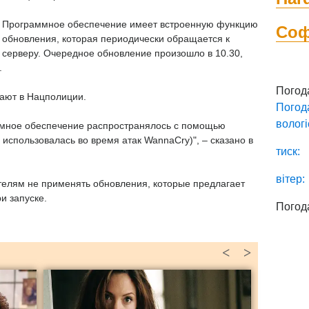
Программное обеспечение имеет встроенную функцию
Со
обновления, которая периодически обращается к
серверу. Очередное обновление произошло в 10.30,
.
Погод
дают в Нацполиции.
Погод
вологі
мное обеспечение распространялось с помощью
 использовалась во время атак WannaCry)", – сказано в
тиск:
вітер:
елям не применять обновления, которые предлагает
и запуске.
Погод
<
>