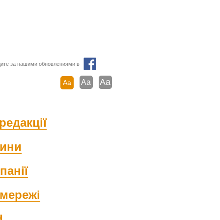
ите за нашими обновлениями в
Aa
Aa
Aa
редакції
ини
панії
мережі
d