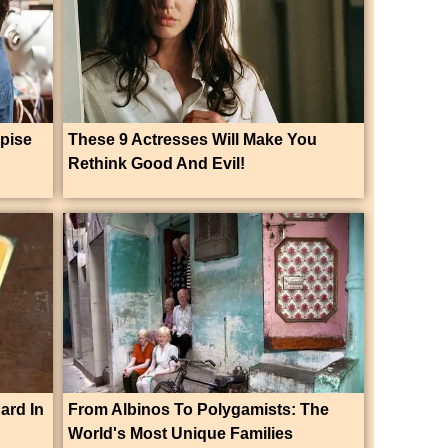
pise
These 9 Actresses Will Make You
Rethink Good And Evil!
ard In
From Albinos To Polygamists: The
World's Most Unique Families