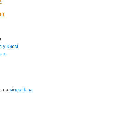
фт
а
а у
Києві
сть:
а на
sinoptik.ua