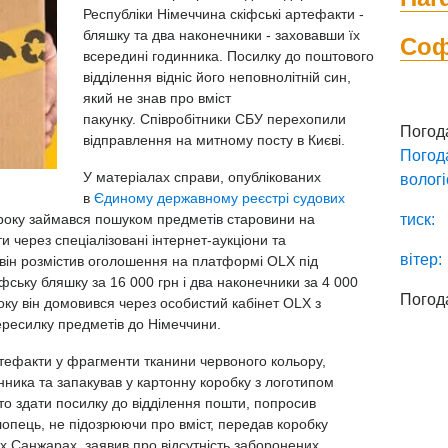
Республіки Німеччина скіфські артефакти -
бляшку та два наконечники - заховавши їх
Со
всередині годинника. Посилку до поштового
відділення відніс його неповнолітній син,
який не знав про вміст
пакунку.
Співробітники СБУ
перехопили
Погод
відправлення на митному посту в Києві.
Погод
У матеріалах справи, опублікованих
вологі
в
Єдиному державному реєстрі судових
4 року займався пошуком предметів старовини на
тиск:
 через спеціалізовані інтернет-аукціони та
вітер:
 він розмістив оголошення на платформі OLX під
іфську бляшку за 16 000 грн і два наконечники за 4 000
Погод
оку він домовився через особистий кабінет OLX з
ресилку предметів до Німеччини.
артефакти у фрагменти тканини червоного кольору,
нника та запакував у картонну коробку з логотипом
сто здати посилку до відділення пошти, попросив
лопець, не підозрюючи про вміст, передав коробку
х Санжарах, заявив про відсутність заборонених