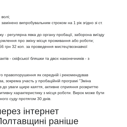
 волі;
замінено випробувальним строком на 1 рік згідно зі ст.
оку - регулярна явка до органу пробації, заборона виїзду
домлення про зміну місця проживання або роботи;
56 грн 32 коп. за проведення мистецтвознавчої
ктів - скіфської бляшки та двох наконечників - з
.
ого правопорушення як середній і рекомендував
тва, зокрема участь у пробаційній програмі "Зміна
в до уваги щире каяття, активне сприяння розкриттю
зитивну характеристику з місця роботи. Вирок може бути
ого суду протягом 30 днів.
ерез інтернет
Полтавщині раніше