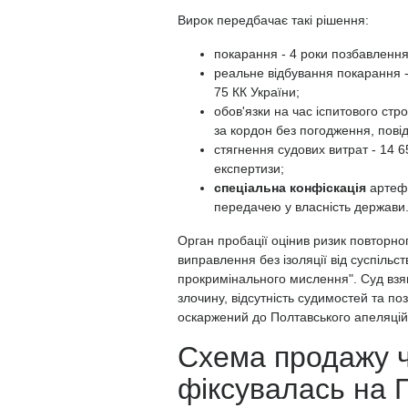
Вирок передбачає такі рішення:
покарання - 4 роки позбавлення
реальне відбування покарання - 
75 КК України;
обов'язки на час іспитового стр
за кордон без погодження, пові
стягнення судових витрат - 14 6
експертизи;
спеціальна конфіскація
артефа
передачею у власність держави
Орган пробації оцінив ризик повторн
виправлення без ізоляції від суспільс
прокримінального мислення". Суд взя
злочину, відсутність судимостей та по
оскаржений до Полтавського апеляційн
Схема продажу ч
фіксувалась на 