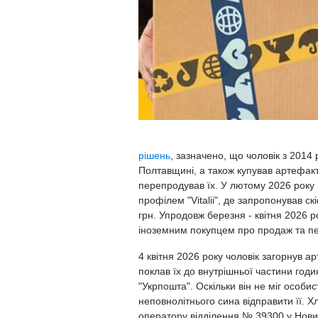
рішень
, зазначено, що чоловік з 201
Полтавщині, а також купував артефакти
перепродував їх. У лютому 2026 року
профілем "Vitalii", де запропонував ск
грн. Упродовж березня - квітня 2026 р
іноземним покупцем про продаж та пе
4 квітня 2026 року чоловік загорнув 
поклав їх до внутрішньої частини годи
"Укрпошта". Оскільки він не міг особи
неповнолітнього сина відправити її. Х
оператору відділення № 39300 у Нови