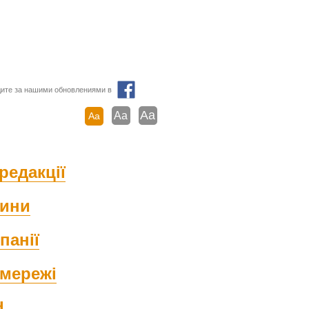
ите за нашими обновлениями в
Aa
Aa
Aa
редакції
ини
панії
мережі
d