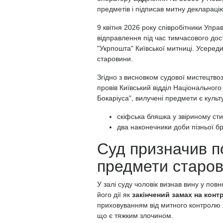
предметів і підписав митну деклараці
9 квітня 2026 року співробітники Упр
відправлення під час тимчасового дос
"Укрпошта" Київської митниці. Усеред
старовини.
Згідно з висновком судової мистецтвоз
провів Київський відділ Національного
Бокаріуса", вилучені предмети є куль
скіфська бляшка у звіриному стил
два наконечники доби пізньої брон
Суд призначив п
предмети старо
У залі суду чоловік визнав вину у пов
його дії як
закінчений замах на конт
приховуванням від митного контролю кул
що є тяжким злочином.