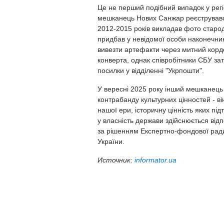
Це не перший подібний випадок у рег
мешканець Нових Санжар реєструвався 
2012-2015 років викладав фото старод
придбав у невідомої особи наконечник
вивезти артефакти через митний кордон
конверта, однак співробітники СБУ з
посилки у відділенні "Укрпошти".
У вересні 2025 року інший мешканець 
контрабанду культурних цінностей - ві
нашої ери, історичну цінність яких п
у власність держави здійснюється від
за рішенням Експертно-фондової ради 
України.
Источник:
informator.ua