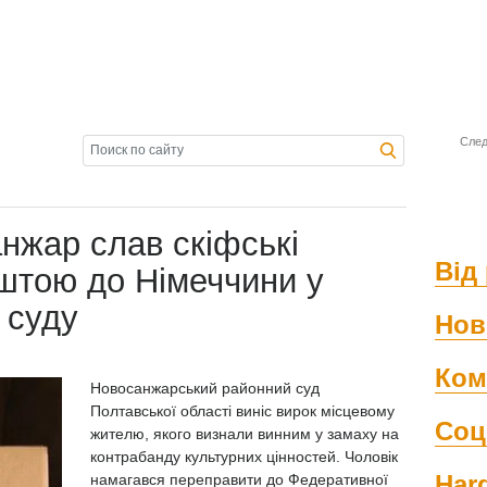
След
нжар слав скіфські
Від 
штою до Німеччини у
 суду
Нов
Ком
Новосанжарський районний суд
Полтавської області виніс вирок місцевому
Соц
жителю, якого визнали винним у замаху на
контрабанду культурних цінностей. Чоловік
Har
намагався переправити до Федеративної