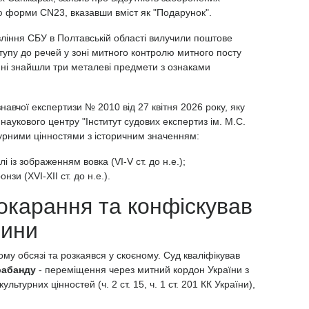
ю форми CN23, вказавши вміст як "Подарунок".
авління СБУ в Полтавській області вилучили поштове
тупу до речей у зоні митного контролю митного посту
ині знайшли три металеві предмети з ознаками
навчої експертизи № 2010 від 27 квітня 2026 року, яку
 наукового центру "Інститут судових експертиз ім. М.С.
турними цінностями з історичним значенням:
і із зображенням вовка (VI-V ст. до н.е.);
зи (XVI-XII ст. до н.е.).
окарання та конфіскував
вини
ному обсязі та розкаявся у скоєному. Суд кваліфікував
рабанду
- переміщення через митний кордон України з
ьтурних цінностей (ч. 2 ст. 15, ч. 1 ст. 201 КК України),