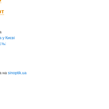
фт
а
а у
Києві
сть:
а на
sinoptik.ua