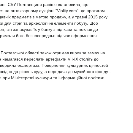
іоні. СБУ Полтавщини раніше встановила, що
на антикварному аукціоні "Violity.com", де протягом
авніх предметів з метою продажу, а у травні 2015 року
и для стріл та археологічні елементи побуту. Щоб
, він запакував їх у банку з-під кави та поклав до
атримали його безпосередньо під час оформлення
Полтавської області також отримав вирок за замах на
н намагався переслати артефакти VII-IX століть до
ідтвердила експертиза. Повернення культурних цінностей
повідно до рішень суду, а передача до музейного фонду -
при Міністерстві культури та інформаційної політики