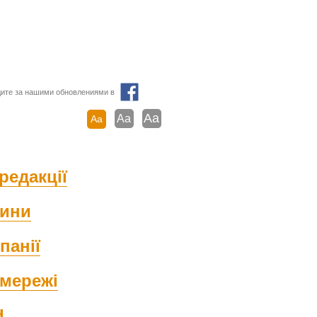
ите за нашими обновлениями в
Aa
Aa
Aa
редакції
ини
панії
мережі
d