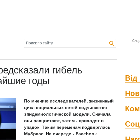
След
редсказали гибель
Від 
айшие годы
Нов
По мнению исследователей, жизненный
Ком
цикл социальных сетей подчиняется
эпидемиологической модели. Сначала
они расцветают, затем - приходят в
Соц
упадок. Таким переменам подверглась
MySpace. На очереди - Facebook.
Har