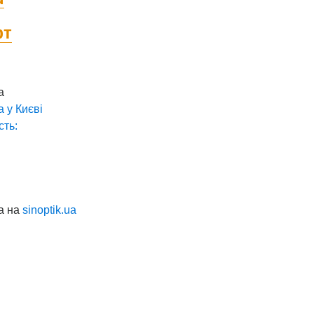
фт
а
а у
Києві
сть:
а на
sinoptik.ua