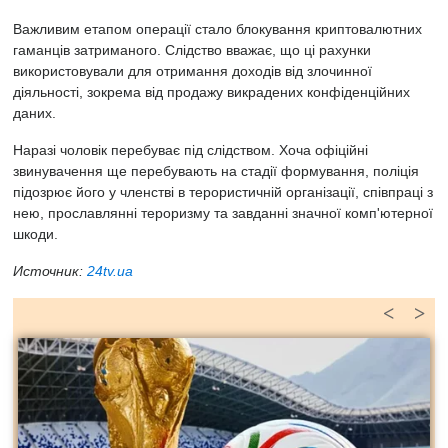
Важливим етапом операції стало блокування криптовалютних
гаманців затриманого. Слідство вважає, що ці рахунки
використовували для отримання доходів від злочинної
діяльності, зокрема від продажу викрадених конфіденційних
даних.
Наразі чоловік перебуває під слідством. Хоча офіційні
звинувачення ще перебувають на стадії формування, поліція
підозрює його у членстві в терористичній організації, співпраці з
нею, прославлянні тероризму та завданні значної комп'ютерної
шкоди.
Источник:
24tv.ua
<
>