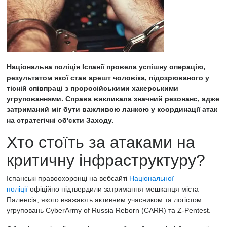
Національна поліція Іспанії провела успішну операцію,
результатом якої став арешт чоловіка, підозрюваного у
тісній співпраці з проросійськими хакерськими
угрупованнями. Справа викликала значний резонанс, адже
затриманий міг бути важливою ланкою у координації атак
на стратегічні об'єкти Заходу.
Хто стоїть за атаками на
критичну інфраструктуру?
Іспанські правоохоронці на вебсайті
Національної
поліції
офіційно підтвердили затримання мешканця міста
Паленсія, якого вважають активним учасником та логістом
угруповань CyberArmy of Russia Reborn (CARR) та Z-Pentest.