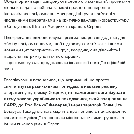
Обидві організації позиціонують себе як "хактивістів", проте їхня
діяльність давно вийшла за межі простого поширення
ідеологічних повідомлень. Насправді ці групи пов'язані з
численними кібератаками на критично важливу інфраструктуру
в Сполучених Штатах Америки та країнах Європи.
Підозрюваний використовував різні зашифровані додатки для
обміну повідомленнями, щоб підтримувати зв'язок з іншими
членами цих терористичних груп, координуючи діяльність і
надаючи підтримку для їхніх операцій,
– прокоментували представники іспанської поліції в офіційній
заяві.
Розслідування встановило, що затриманий не просто
симпатизував радикальним поглядам, а надавав реальну
оперативну підтримку. Зокрема, він
намагався організувати
втечу хакера українського походження, який працював на
CARR, до Російської Федерації
через території Польщі та
Білорусі. Така діяльність свідчить про наявність налагоджених
каналів комунікації та логістики між ідеологічними групами та
їхніми виконавцями в Європі.