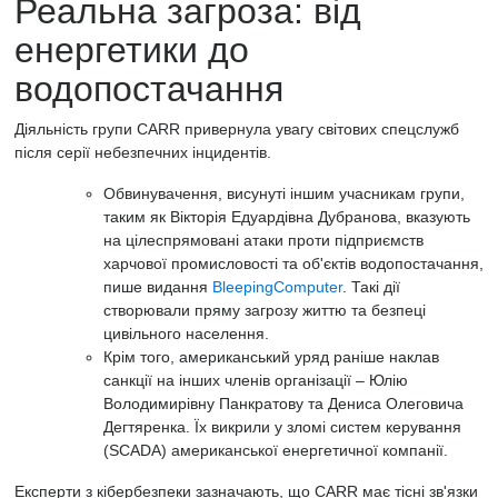
Реальна загроза: від
енергетики до
водопостачання
Діяльність групи CARR привернула увагу світових спецслужб
після серії небезпечних інцидентів.
Обвинувачення, висунуті іншим учасникам групи,
таким як Вікторія Едуардівна Дубранова, вказують
на цілеспрямовані атаки проти підприємств
харчової промисловості та об'єктів водопостачання,
пише видання
BleepingComputer
. Такі дії
створювали пряму загрозу життю та безпеці
цивільного населення.
Крім того, американський уряд раніше наклав
санкції на інших членів організації – Юлію
Володимирівну Панкратову та Дениса Олеговича
Дегтяренка. Їх викрили у зломі систем керування
(SCADA) американської енергетичної компанії.
Експерти з кібербезпеки зазначають, що CARR має тісні зв'язки