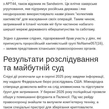
з APT44, також відомим як Sandworm. Це елітне хакерське
угруповання, яке підтримує російська держава і яке
неодноразово використовувало назви різних "колективів
хактивістів" для маскування своїх операцій. Таким чином,
затриманий в Іспанії чоловік міг бути частиною набагато
ширшої мережі державного кібершпигунства та саботажу.
Згідно з даними слідчих, підозрюваний брав участь у діях, які
приписують проросійській хактивістській групі NoName057(16),
– заявив представник іспанських правоохоронних органів.
Результати розслідування
та майбутній суд
Слідчі дії розпочали ще в серпні 2025 року завдяки інформації,
яку надало Федеральне бюро розслідувань США. Міжнародна
співпраця дозволила вийти на слід зловмисника та підготувати
ґрунт для затримання. У березні 2026 року поліцейські провели
обшук у помешканні фігуранта в Паленсії. Під час рейду
правоохоронці знайшли та вилучили комп'ютерну техніку, а
також спеціальні пристрої для зберігання криптовалюти.