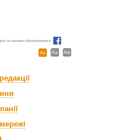
ите за нашими обновлениями в
Aa
Aa
Aa
редакції
ини
панії
мережі
d