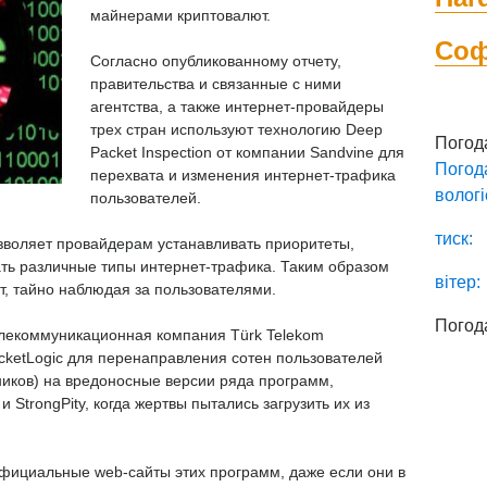
майнерами криптовалют.
Со
Согласно опубликованному отчету,
правительства и связанные с ними
агентства, а также интернет-провайдеры
трех стран используют технологию Deep
Погод
Packet Inspection от компании Sandvine для
Погод
перехвата и изменения интернет-трафика
вологі
пользователей.
тиск:
озволяет провайдерам устанавливать приоритеты,
ать различные типы интернет-трафика. Таким образом
вітер:
т, тайно наблюдая за пользователями.
Погод
елекоммуникационная компания Türk Telekom
cketLogic для перенаправления сотен пользователей
ников) на вредоносные версии ряда программ,
StrongPity, когда жертвы пытались загрузить их из
официальные web-сайты этих программ, даже если они в