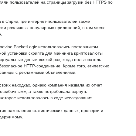
яли пользователей на страницы загрузки без HTTPS по
в Сирии, где интернет-пользователей также
ии различных популярных приложений, в том числе
p.
andvine PacketLogic использовались поставщиком
ной установки скрипта для майнинга криптовалюты
иртуальные деньги всякий раз, когда пользователь
езопасное HTTP-соединение. Кроме того, египетских
траницы с рекламными объявлениями.
воих находках, однако компания назвала их отчет
ошибочным», а также потребовала вернуть
 которое использовалось в ходе исследования.
логия накопления статистических данных, проверки и
одержимому.