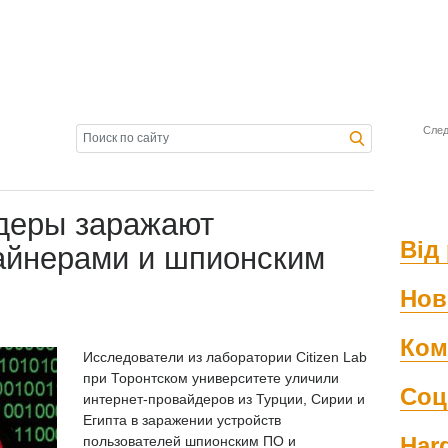
След
деры заражают
Від 
айнерами и шпионским
Нов
Ком
Исследователи из лаборатории Citizen Lab
при Торонтском университете уличили
Соц
интернет-провайдеров из Турции, Сирии и
Египта в заражении устройств
Har
пользователей шпионским ПО и