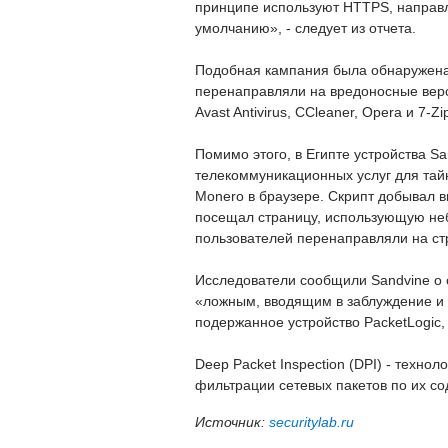
принципе используют HTTPS, направл
умолчанию», - следует из отчета.
Подобная кампания была обнаружена 
перенаправляли на вредоносные верс
Avast Antivirus, CCleaner, Opera и 7-Zi
Помимо этого, в Египте устройства S
телекоммуникационных услуг для тай
Monero в браузере. Скрипт добывал в
посещал страницу, использующую неб
пользователей перенаправляли на с
Исследователи сообщили Sandvine о с
«ложным, вводящим в заблуждение и 
подержанное устройство PacketLogic,
Deep Packet Inspection (DPI) - техно
фильтрации сетевых пакетов по их с
Источник:
securitylab.ru