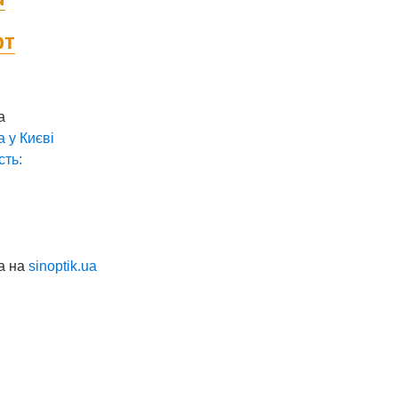
фт
а
а у
Києві
сть:
а на
sinoptik.ua