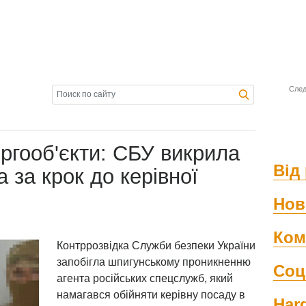
След
ергооб'єкти: СБУ викрила
Від 
а за крок до керівної
Нов
Ком
Контррозвідка Служби безпеки України
запобігла шпигунському проникненню
Соц
агента російських спецслужб, який
намагався обійняти керівну посаду в
Har