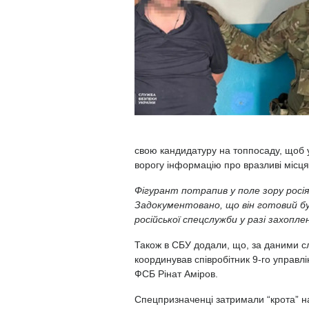
свою кандидатуру на топпосаду, щоб 
ворогу інформацію про вразливі місця
Фігурант потрапив у поле зору росі
Задокументовано, що він готовий бу
російської спецслужби у разі захопл
Також в СБУ додали, що, за даними сл
координував співробітник 9-го управл
ФСБ Рінат Аміров. ⠀
Спецпризначенці затримали “крота” н