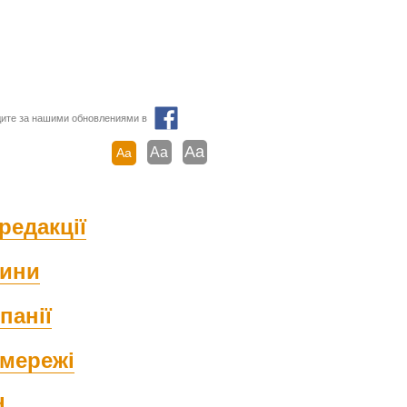
ите за нашими обновлениями в
Aa
Aa
Aa
редакції
ини
панії
мережі
d