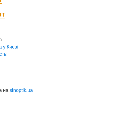
фт
а
а у
Києві
сть:
а на
sinoptik.ua