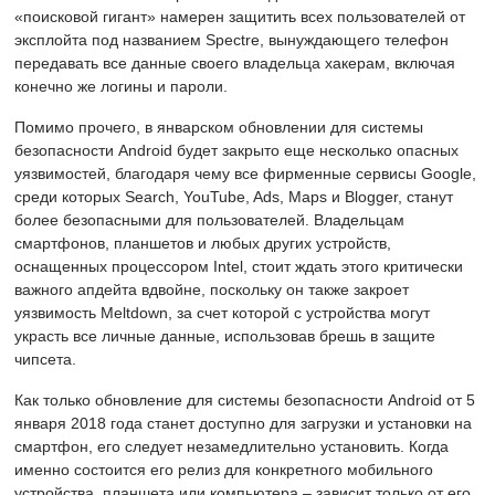
«поисковой гигант» намерен защитить всех пользователей от
эксплойта под названием Spectre, вынуждающего телефон
передавать все данные своего владельца хакерам, включая
конечно же логины и пароли.
Помимо прочего, в январском обновлении для системы
безопасности Android будет закрыто еще несколько опасных
уязвимостей, благодаря чему все фирменные сервисы Google,
среди которых Search, YouTube, Ads, Maps и Blogger, станут
более безопасными для пользователей. Владельцам
смартфонов, планшетов и любых других устройств,
оснащенных процессором Intel, стоит ждать этого критически
важного апдейта вдвойне, поскольку он также закроет
уязвимость Meltdown, за счет которой с устройства могут
украсть все личные данные, использовав брешь в защите
чипсета.
Как только обновление для системы безопасности Android от 5
января 2018 года станет доступно для загрузки и установки на
смартфон, его следует незамедлительно установить. Когда
именно состоится его релиз для конкретного мобильного
устройства, планшета или компьютера – зависит только от его