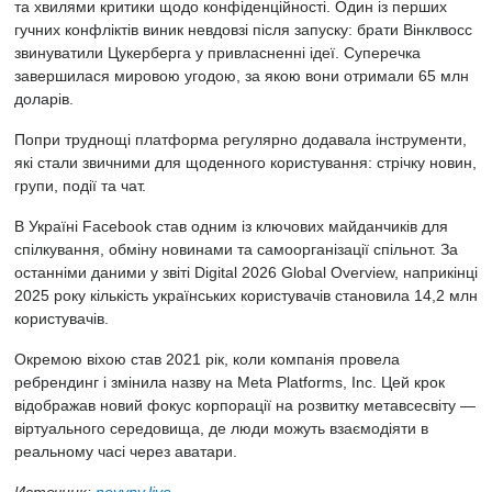
та хвилями критики щодо конфіденційності. Один із перших
гучних конфліктів виник невдовзі після запуску: брати Вінклвосс
звинуватили Цукерберга у привласненні ідеї. Суперечка
завершилася мировою угодою, за якою вони отримали 65 млн
доларів.
Попри труднощі платформа регулярно додавала інструменти,
які стали звичними для щоденного користування: стрічку новин,
групи, події та чат.
В Україні Facebook став одним із ключових майданчиків для
спілкування, обміну новинами та самоорганізації спільнот. За
останніми даними у звіті
Digital 2026 Global Overview, наприкінці
2025 року кількість українських користувачів становила 14,2 млн
користувачів.
Окремою віхою став 2021 рік, коли компанія провела
ребрендинг і змінила назву на Meta Platforms, Inc. Цей крок
відображав новий фокус корпорації на розвитку метавсесвіту —
віртуального середовища, де люди можуть взаємодіяти в
реальному часі через аватари.