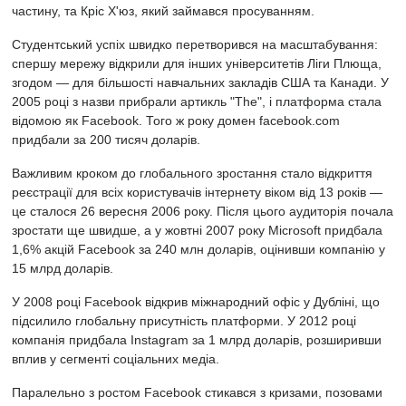
частину, та Кріс Х'юз, який займався просуванням.
Студентський успіх швидко перетворився на масштабування:
спершу мережу відкрили для інших університетів Ліги Плюща,
згодом — для більшості навчальних закладів США та Канади. У
2005 році з назви прибрали артикль "The", і платформа стала
відомою як Facebook. Того ж року домен facebook.com
придбали за 200 тисяч доларів.
Важливим кроком до глобального зростання стало відкриття
реєстрації для всіх користувачів інтернету віком від 13 років —
це сталося 26 вересня 2006 року. Після цього аудиторія почала
зростати ще швидше, а у жовтні 2007 року Microsoft придбала
1,6% акцій Facebook за 240 млн доларів, оцінивши компанію у
15 млрд доларів.
У 2008 році Facebook відкрив міжнародний офіс у Дубліні, що
підсилило глобальну присутність платформи. У 2012 році
компанія придбала Instagram за 1 млрд доларів, розширивши
вплив у сегменті соціальних медіа.
Паралельно з ростом Facebook стикався з кризами, позовами