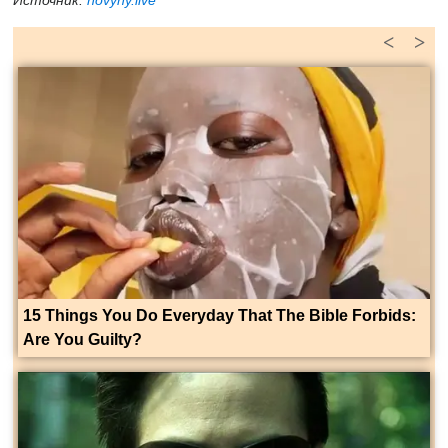
Источник:
novyny.live
<
>
15 Things You Do Everyday That The Bible Forbids:
Are You Guilty?