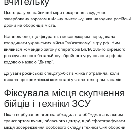
вчительку
Цього разу до найвищої міри покарання засуджено
завербовану ворогом шкільну вчительку, яка наводила російські
дрони на оборонців міста.
Встановлено, що фігурантка месенджером передавала
координати українських військ "зв’язковому" з гру рф. Ним
виявився командир загону операторів БпЛА 186-го окремого
розвідувального батальйону збройного угруповання рф під
кодовою назвою "Днєпр".
До уваги російських спецслужбістів жінка потрапила, коли
писала прокремлівські коментарі у чатах телеграм-каналів.
Фіксувала місця скупчення
бійців і техніки ЗСУ
Після вербування агентка обходила та об’їжджала власним
транспортом вулиці обласного центру, щоб сфотографувати
місця зосередження особового складу і техніки Сил оборони.