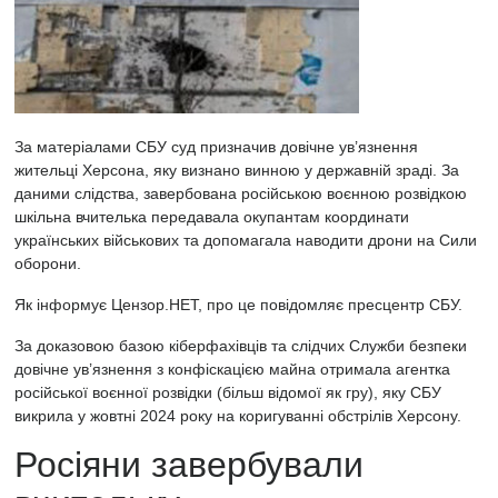
За матеріалами СБУ суд призначив довічне ув’язнення
жительці Херсона, яку визнано винною у державній зраді. За
даними слідства, завербована російською воєнною розвідкою
шкільна вчителька передавала окупантам координати
українських військових та допомагала наводити дрони на Сили
оборони.
Як інформує
Цензор.НЕТ, про це повідомляє пресцентр
СБУ.
За доказовою базою кіберфахівців та слідчих Служби безпеки
довічне ув’язнення з конфіскацією майна отримала агентка
російської воєнної розвідки (більш відомої як гру), яку СБУ
викрила у жовтні 2024 року на коригуванні обстрілів Херсону.
Росіяни завербували