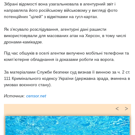
Зібрані відомості вона узагальнювала в агентурний звіт і
направляла його російському військовому у вигляді фото
потенційних "цілей" з відмітками на гугл-картах.
Як з’ясувало розслідування, агентурні дані рашисти
використовували
для масованих атак на Херсон, в тому числі
дронами-камікадзе.
Під час обшуків в оселі агентки вилучено мобільні телефони та
комп’ютерне обладнання із доказами роботи на ворога.
За матеріалами Служби безпеки суд визнав її винною за ч. 2 ст.
111 Кримінального кодексу України (державна зрада, вчинена в
умовах воєнного стану).
Источник:
censor.net
<
>