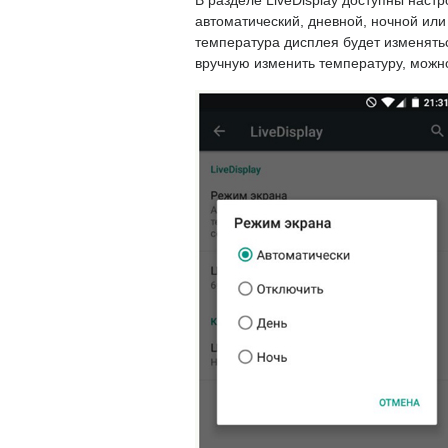
В разделе LiveDisplay доступны наст
автоматический, дневной, ночной или
температура дисплея будет изменятьс
вручную изменить температуру, можно