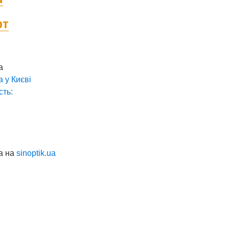
фт
а
а у
Києві
сть:
а на
sinoptik.ua