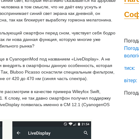
синий свет, который негативно сказывается на здоровье
человека в том смысле, что не даёт ему уснуть и
Со
 воспринимает синий свет экрана как дневной, он
сна, так как блокирует выработку гормона мелатонина.
спользующий смартфон перед сном, чувствует себя бодро
так ли нова данная функция, которую многие уже
Погод
бильного рынка?
Погод
вологі
ще в CyanogenMod под названием «LiveDisplay». А не
ли внедрять в смартфоны данную особенность, которая
тиск:
 Так, Bluboo Picasso оснастили специальным фильтром,
не от 420 до 470 нм (синяя часть спектра).
вітер:
е рассмотрим в качестве примера Wileyfox Swift,
Погод
. К слову, не так давно смартфон получил поддержку
veDisplay появилась именно в CM 12.1 (СyanogenOS