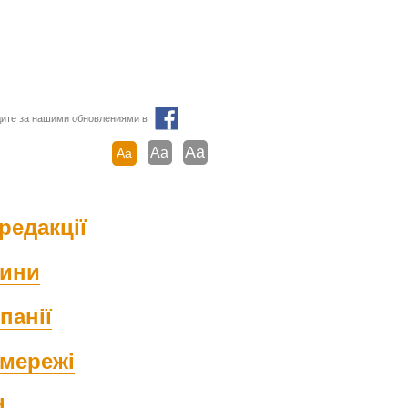
ите за нашими обновлениями в
Aa
Aa
Aa
редакції
ини
панії
мережі
d