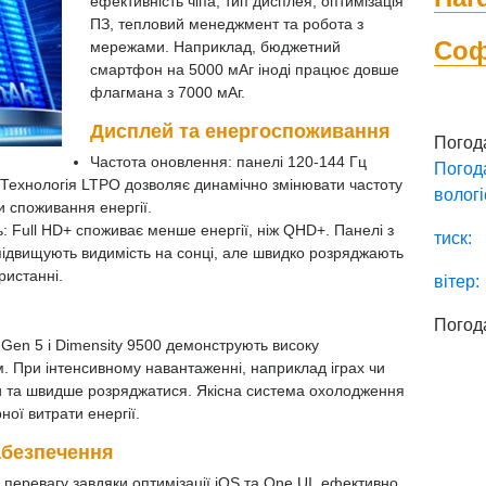
ефективність чіпа, тип дисплея, оптимізація
ПЗ, тепловий менеджмент та робота з
Со
мережами. Наприклад, бюджетний
смартфон на 5000 мАг іноді працює довше
флагмана з 7000 мАг.
Дисплей та енергоспоживання
Погод
Частота оновлення: панелі 120-144 Гц
Погод
ехнологія LTPO дозволяє динамічно змінювати частоту
вологі
и споживання енергії.
ть: Full HD+ споживає менше енергії, ніж QHD+. Панелі з
тиск:
 підвищують видимість на сонці, але швидко розряджають
ристанні.
вітер:
Погод
 Gen 5 і Dimensity 9500 демонструють високу
м. При інтенсивному навантаженні, наприклад іграх чи
ти та швидше розряджатися. Якісна система охолодження
ної витрати енергії.
абезпечення
 перевагу завдяки оптимізації iOS та One UI, ефективно