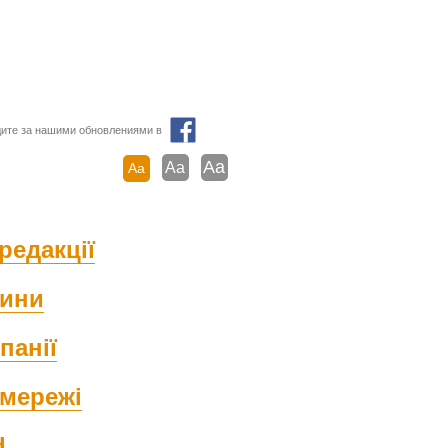
ите за нашими обновлениями в
Aa
Aa
Aa
редакції
ини
панії
мережі
d