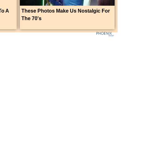
To A
These Photos Make Us Nostalgic For
The 70's