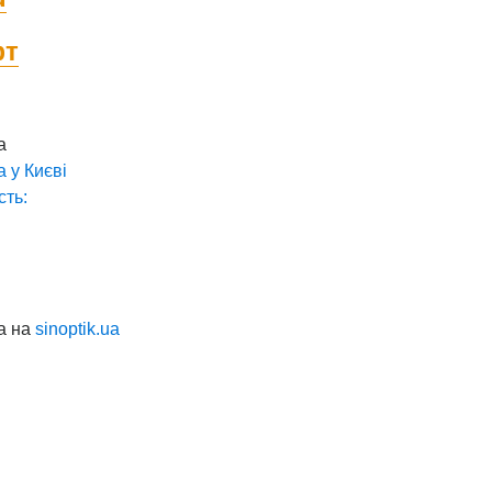
фт
а
а у
Києві
сть:
а на
sinoptik.ua