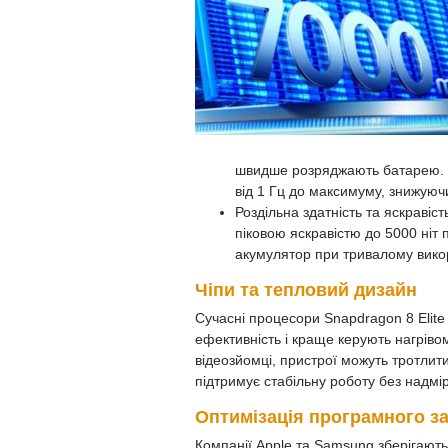
швидше розряджають батарею. Т
від 1 Гц до максимуму, знижуюч
Роздільна здатність та яскравіс
піковою яскравістю до 5000 ніт
акумулятор при тривалому вико
Чіпи та тепловий дизайн
Сучасні процесори Snapdragon 8 Elite
ефективність і краще керують нагріво
відеозйомці, пристрої можуть тротли
підтримує стабільну роботу без надмір
Оптимізація програмного з
Компанії Apple та Samsung зберігають