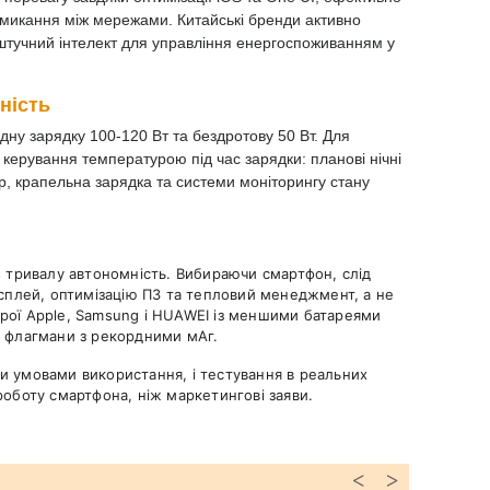
микання між мережами. Китайські бренди активно
штучний інтелект для управління енергоспоживанням у
ність
ну зарядку 100-120 Вт та бездротову 50 Вт. Для
керування температурою під час зарядки: планові нічні
ор, крапельна зарядка та системи моніторингу стану
є тривалу автономність. Вибираючи смартфон, слід
исплей, оптимізацію ПЗ та тепловий менеджмент, а не
рої Apple, Samsung і HUAWEI із меншими батареями
і флагмани з рекордними мАг.
и умовами використання, і тестування в реальних
роботу смартфона, ніж маркетингові заяви.
<
>