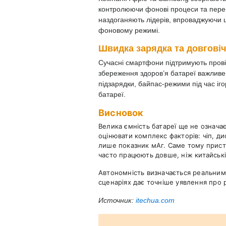
контролюючи фонові процеси та пере
наздоганяють лідерів, впроваджуючи 
фоновому режимі.
Швидка зарядка та довговіч
Сучасні смартфони підтримують провід
збереження здоров’я батареї важливе 
підзарядки, байпас-режими під час іг
батареї.
Висновок
Велика ємність батареї ще не означа
оцінювати комплекс факторів: чіп, д
лише показник мАг. Саме тому прист
часто працюють довше, ніж китайськ
Автономність визначається реальним
сценаріях дає точніше уявлення про 
Источник:
itechua.com