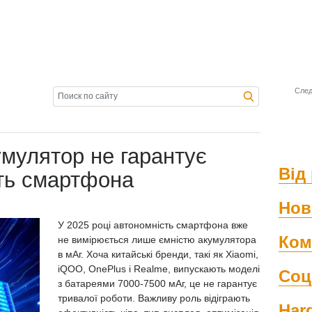
След
мулятор не гарантує
Від 
сть смартфона
Нов
У 2025 році автономність смартфона вже
Ком
не вимірюється лише ємністю акумулятора
в мАг. Хоча китайські бренди, такі як Xiaomi,
iQOO, OnePlus і Realme, випускають моделі
Соц
з батареями 7000-7500 мАг, це не гарантує
тривалої роботи. Важливу роль відіграють
Har