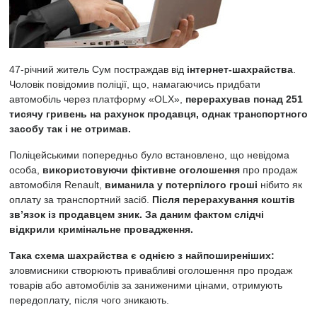
47-річний житель Сум постраждав від
інтернет-шахрайства
.
Чоловік повідомив поліції, що, намагаючись придбати
автомобіль через платформу «OLX»,
перерахував понад 251
тисячу гривень на рахунок продавця, однак транспортного
засобу так і не отримав.
Поліцейськими попередньо було встановлено, що невідома
особа,
використовуючи фіктивне оголошення
про продаж
автомобіля Renault,
виманила у потерпілого гроші
нібито як
оплату за транспортний засіб.
Після перерахування коштів
зв’язок із продавцем зник. За даним фактом слідчі
відкрили кримінальне провадження.
Така схема шахрайства є однією з найпоширеніших:
зловмисники створюють привабливі оголошення про продаж
товарів або автомобілів за заниженими цінами, отримують
передоплату, після чого зникають.