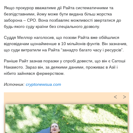
Якщо прокурор вважатиме дії Райта систематичними та
безпідставними, йому може бути видана більш жорстка
заборона – CPO. Вона позбавляє можливості звертатися до
будь-якого суду країни без спеціального дозволу.
Суддя Меллор наголосив, що позови Райта вже обійшлися
відповідачам щонайменше в 10 мільйонів фунтів. Він зазначив,
що суди витратили на Райта “занадто багато часу і ресурсів”.
Раніше Райт зазнав поразки у спробі довести, що він є Сатоші
Накамото. Зараз він, за деякими даними, проживає в Азії і
нібито зайнявся фермерством.
Источник:
cryptonewsua.com
<
>