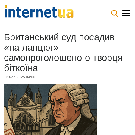
Британський суд посадив
«на ланцюг»
самопроголошеного творця
біткоїна
13 мая 2025 04:00