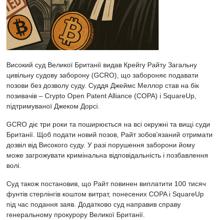
Високий суд Великої Британії
видав
Крейгу Райту Загальну
цивільну судову заборону (GCRO), що забороняє подавати
позови без дозволу суду. Суддя Джеймс Меллор став на бік
позивачів – Crypto Open Patent Alliance (COPA) і SquareUp,
підтримуваної Джеком Дорсі.
GCRO діє три роки та поширюється на всі окружні та вищі суди
Британії. Щоб подати новий позов, Райт зобов’язаний отримати
дозвіл від Високого суду. У разі порушення заборони йому
може загрожувати кримінальна відповідальність і позбавлення
волі.
Суд також постановив, що Райт повинен виплатити 100 тисяч
фунтів стерлінгів коштом витрат, понесених COPA і SquareUp
під час подання заяв. Додатково суд направив справу
генеральному прокурору Великої Британії.